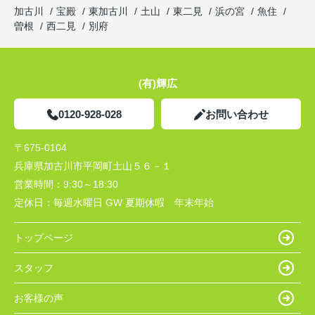
加古川
宝殿
東加古川
土山
東二見
浜の宮
魚住
曽根
西二見
別府
(有)輝広
0120-928-028
お問い合わせ
〒675-0104
兵庫県加古川市平岡町土山５６－１
営業時間：
9:30～18:30
定休日：
毎週水曜日 GW 夏期休暇 年末年始
トップページ
スタッフ
お客様の声