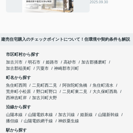
る？価格目安や査
2025.09.30
定方法も解説
建売住宅購入のチェックポイントについて！住環境や契約条件も解説
市区町村から探す
加古川市
明石市
姫路市
高砂市
加古郡播磨町
加古郡稲美町
宍粟市
神崎郡市川町
町名から探す
魚住町西岡
二見町西二見
阿弥陀町魚橋
魚住町清水
荒井町小松原
野口町野口
二見町東二見
大久保町西島
西神吉町岸
加古川町大野
沿線から探す
山陽本線
山陽電鉄本線
加古川線
姫新線
山陽新幹線
播但線
山陽電鉄網干線
神鉄粟生線
駅から探す