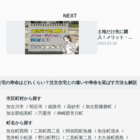
NEXT
土地だけ先に購
入！メリット・デ
メリットと注意点
2023.05.30
を解説
住宅の寿命はどれくらい？注文住宅との違いや寿命を延ばす方法も解説
市区町村から探す
加古川市
明石市
姫路市
高砂市
加古郡播磨町
加古郡稲美町
宍粟市
神崎郡市川町
町名から探す
魚住町西岡
二見町西二見
阿弥陀町魚橋
魚住町清水
荒井町小松原
野口町野口
二見町東二見
大久保町西島