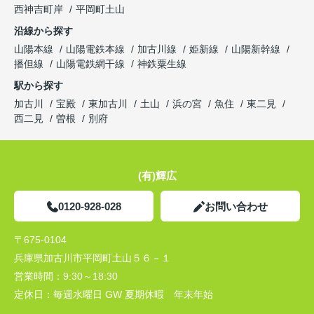
西神吉町岸
平岡町土山
沿線から探す
山陽本線
山陽電鉄本線
加古川線
姫新線
山陽新幹線
播但線
山陽電鉄網干線
神鉄粟生線
駅から探す
加古川
宝殿
東加古川
土山
浜の宮
魚住
東二見
西二見
曽根
別府
(有)輝広
0120-928-028
お問い合わせ
〒675-0104
兵庫県加古川市平岡町土山５６－１
営業時間：
9:30～18:30
定休日：
毎週水曜日 GW 夏期休暇 年末年始