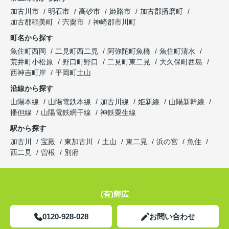
加古川市
明石市
高砂市
姫路市
加古郡播磨町
加古郡稲美町
宍粟市
神崎郡市川町
町名から探す
魚住町西岡
二見町西二見
阿弥陀町魚橋
魚住町清水
荒井町小松原
野口町野口
二見町東二見
大久保町西島
西神吉町岸
平岡町土山
沿線から探す
山陽本線
山陽電鉄本線
加古川線
姫新線
山陽新幹線
播但線
山陽電鉄網干線
神鉄粟生線
駅から探す
加古川
宝殿
東加古川
土山
東二見
浜の宮
魚住
西二見
曽根
別府
(有)輝広
0120-928-028
お問い合わせ