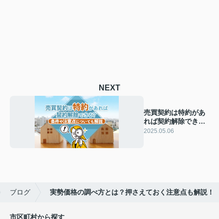
NEXT
売買契約は特約があ
れば契約解除でき
る？条件や注意点に
2025.05.06
ついても解説
ブログ
実勢価格の調べ方とは？押さえておく注意点も解説！
市区町村から探す