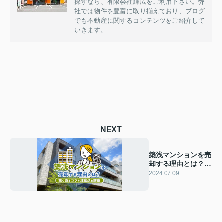
探すなら、有限会社輝広をご利用下さい。弊
社では物件を豊富に取り揃えており、ブログ
でも不動産に関するコンテンツをご紹介して
いきます。
NEXT
築浅マンションを売
却する理由とは？高
く売るコツや注意点
2024.07.09
を解説