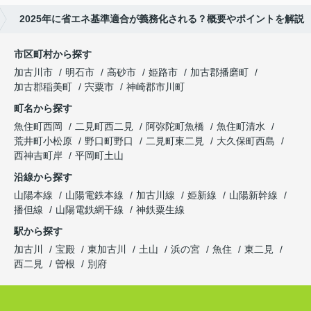
2025年に省エネ基準適合が義務化される？概要やポイントを解説
市区町村から探す
加古川市
明石市
高砂市
姫路市
加古郡播磨町
加古郡稲美町
宍粟市
神崎郡市川町
町名から探す
魚住町西岡
二見町西二見
阿弥陀町魚橋
魚住町清水
荒井町小松原
野口町野口
二見町東二見
大久保町西島
西神吉町岸
平岡町土山
沿線から探す
山陽本線
山陽電鉄本線
加古川線
姫新線
山陽新幹線
播但線
山陽電鉄網干線
神鉄粟生線
駅から探す
加古川
宝殿
東加古川
土山
浜の宮
魚住
東二見
西二見
曽根
別府