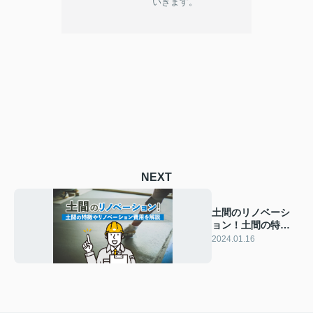
いきます。
NEXT
土間のリノベーシ
ョン！土間の特徴
やリノベーション
2024.01.16
費用を解説