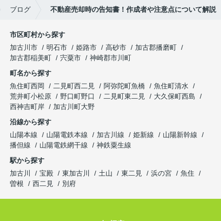
ブログ
不動産売却時の告知書！作成者や注意点について解説
市区町村から探す
加古川市
明石市
姫路市
高砂市
加古郡播磨町
加古郡稲美町
宍粟市
神崎郡市川町
町名から探す
魚住町西岡
二見町西二見
阿弥陀町魚橋
魚住町清水
荒井町小松原
野口町野口
二見町東二見
大久保町西島
西神吉町岸
加古川町大野
沿線から探す
山陽本線
山陽電鉄本線
加古川線
姫新線
山陽新幹線
播但線
山陽電鉄網干線
神鉄粟生線
駅から探す
加古川
宝殿
東加古川
土山
東二見
浜の宮
魚住
曽根
西二見
別府