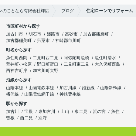
ンのことなら有限会社輝広
ブログ
住宅ローンでリフォーム
市区町村から探す
加古川市
明石市
姫路市
高砂市
加古郡播磨町
加古郡稲美町
宍粟市
神崎郡市川町
町名から探す
魚住町西岡
二見町西二見
阿弥陀町魚橋
魚住町清水
荒井町小松原
野口町野口
二見町東二見
大久保町西島
西神吉町岸
加古川町大野
沿線から探す
山陽本線
山陽電鉄本線
加古川線
姫新線
山陽新幹線
播但線
山陽電鉄網干線
神鉄粟生線
駅から探す
加古川
宝殿
東加古川
土山
東二見
浜の宮
魚住
曽根
西二見
別府