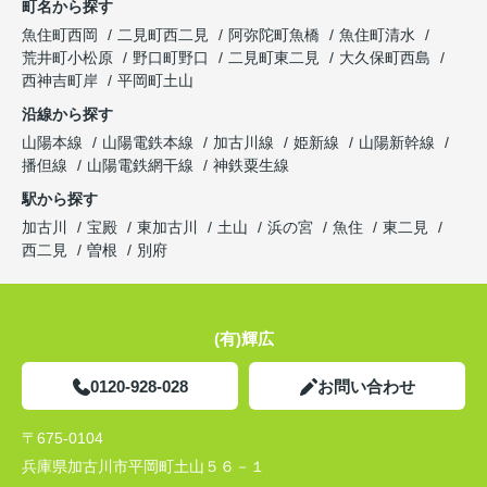
町名から探す
魚住町西岡
二見町西二見
阿弥陀町魚橋
魚住町清水
荒井町小松原
野口町野口
二見町東二見
大久保町西島
西神吉町岸
平岡町土山
沿線から探す
山陽本線
山陽電鉄本線
加古川線
姫新線
山陽新幹線
播但線
山陽電鉄網干線
神鉄粟生線
駅から探す
加古川
宝殿
東加古川
土山
浜の宮
魚住
東二見
西二見
曽根
別府
(有)輝広
0120-928-028
お問い合わせ
〒675-0104
兵庫県加古川市平岡町土山５６－１