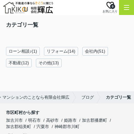
0
お気に入り
カテゴリ一覧
ローン相談♪(1)
リフォーム(14)
会社内(51)
不動産(12)
その他(13)
・マンションのことなら有限会社輝広
ブログ
カテゴリ一覧
市区町村から探す
加古川市
明石市
高砂市
姫路市
加古郡播磨町
加古郡稲美町
宍粟市
神崎郡市川町