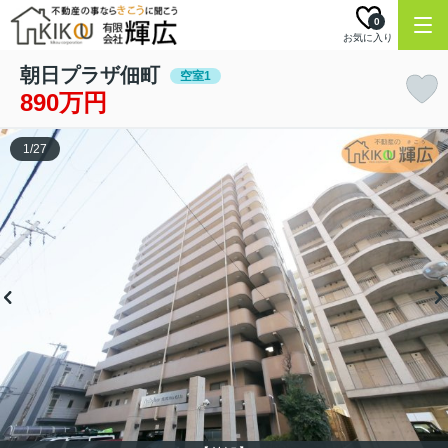
0
お気に入り
朝日プラザ佃町
空室1
890万円
1
/
27