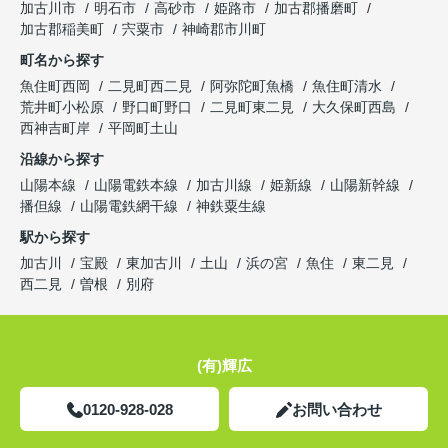
加古川市
明石市
高砂市
姫路市
加古郡播磨町
加古郡稲美町
宍粟市
神崎郡市川町
町名から探す
魚住町西岡
二見町西二見
阿弥陀町魚橋
魚住町清水
荒井町小松原
野口町野口
二見町東二見
大久保町西島
西神吉町岸
平岡町土山
沿線から探す
山陽本線
山陽電鉄本線
加古川線
姫新線
山陽新幹線
播但線
山陽電鉄網干線
神鉄粟生線
駅から探す
加古川
宝殿
東加古川
土山
浜の宮
魚住
東二見
西二見
曽根
別府
(有)輝広
0120-928-028
お問い合わせ