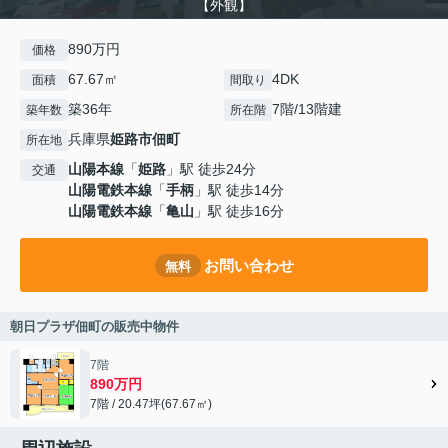
【外観】
890万円
価格
67.67㎡
4DK
面積
間取り
築36年
7階/13階建
築年数
所在階
兵庫県
姫路市
佃町
所在地
山陽本線
「
姫路
」駅 徒歩24分
交通
山陽電鉄本線
「
手柄
」駅 徒歩14分
山陽電鉄本線
「
亀山
」駅 徒歩16分
お問い合わせ
無料
朝日プラザ佃町の販売中物件
7階
890万円
7階 / 20.47坪(67.67㎡)