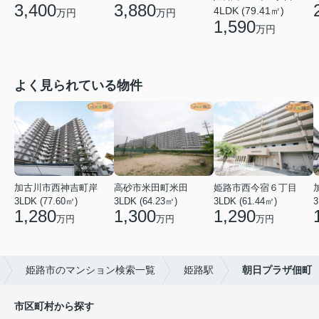
3,880
3,400
4LDK (79.41㎡)
万円
万円
1,590
万円
よく見られている物件
加古川市西神吉町岸
高砂市米田町米田
姫路市西今宿６丁目
3LDK (77.60㎡)
3LDK (64.23㎡)
3LDK (61.44㎡)
3
1,280
1,300
1,290
万円
万円
万円
姫路市のマンション検索一覧
姫路駅
朝日プラザ佃町
市区町村から探す