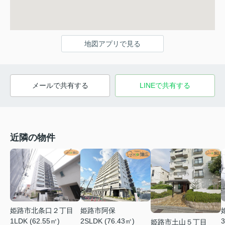
地図アプリで見る
メールで共有する
LINEで共有する
近隣の物件
姫路市阿保
姫路市北条口２丁目
2SLDK (76.43㎡)
1LDK (62.55㎡)
3
姫路市土山５丁目