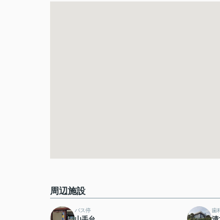
周辺施設
バス停
歯
山手台
清