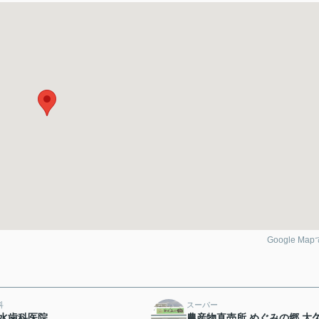
Google Ma
科
スーパー
水歯科医院
農産物直売所 めぐみの郷 大