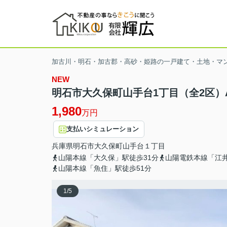
加古川・明石・加古郡・高砂・姫路の一戸建て・土地・マ
NEW
明石市大久保町山手台1丁目（全2区）
1,980
万円
支払いシミュレーション
兵庫県
明石市
大久保町山手台
１丁目
山陽本線「大久保」駅徒歩31分
山陽電鉄本線「江井
山陽本線「魚住」駅徒歩51分
1
/
5