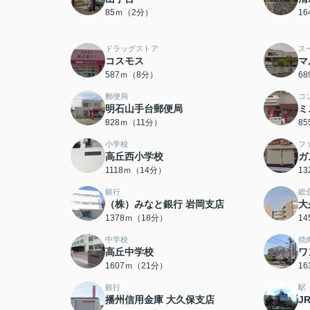
85ｍ（2分）
1
ドラッグストア
ス
コスモス
マ
587ｍ（8分）
6
郵便局
コ
明石山手台郵便局
ミ
828ｍ（11分）
8
小学校
フ
高丘西小学校
ガ
1118ｍ（14分）
1
銀行
総
（株）みなと銀行 岩岡支店
大
1378ｍ（18分）
1
中学校
焼
高丘中学校
ワ
1607ｍ（21分）
1
銀行
駅
播州信用金庫 大久保支店
J