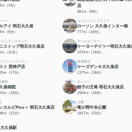
64ｍ（3分）
店
561ｍ（8分）
ーパー
コンビニエンスストア
ルアイ 明石大久保
ローソン 大久保インター南
89ｍ（9分）
777ｍ（10分）
ンビニエンスストア
ホームセンター
ニストップ明石大久保店
ケーヨーデイツー明石大久保
55ｍ（11分）
1074ｍ（14分）
ァミリーレストラン
家電製品
スト 西神戸店
ケーズデンキ大久保店
320ｍ（17分）
1373ｍ（18分）
合病院
ラーメン
久保病院
餃子の王将 明石大久保店
453ｍ（19分）
1504ｍ（19分）
肉
公園
ンカルビPlus＋ 明石大久保店
竜が岡中央公園
638ｍ（21分）
1817ｍ（23分）
R大久保駅