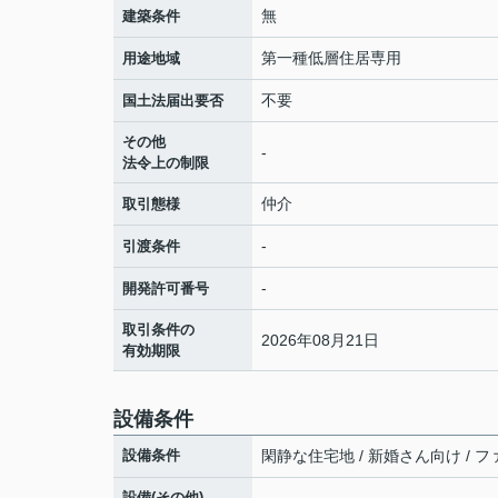
無
建築条件
第一種低層住居専用
用途地域
不要
国土法届出要否
その他
-
法令上の制限
仲介
取引態様
-
引渡条件
-
開発許可番号
取引条件の
2026年08月21日
有効期限
設備条件
設備条件
閑静な住宅地 / 新婚さん向け / 
設備(その他)