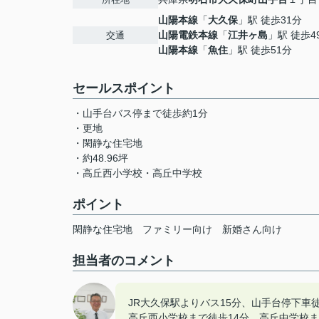
山陽本線
「
大久保
」駅 徒歩31分
山陽電鉄本線
「
江井ヶ島
」駅 徒歩4
交通
山陽本線
「
魚住
」駅 徒歩51分
セールスポイント
・山手台バス停まで徒歩約1分
・更地
・閑静な住宅地
・約48.96坪
・高丘西小学校・高丘中学校
ポイント
閑静な住宅地
ファミリー向け
新婚さん向け
担当者のコメント
JR大久保駅よりバス15分、山手台停下車
高丘西小学校まで徒歩14分、高丘中学校ま