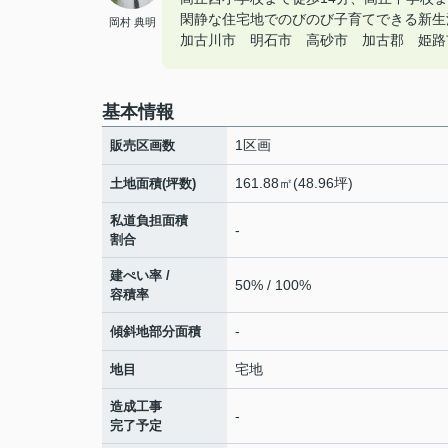
閑静な住宅地でのびのび子育てできる新生
岡村 典明
加古川市 明石市 高砂市 加古郡 姫路市の
基本情報
1区画
販売区画数
161.88㎡(48.96坪)
土地面積(坪数)
私道負担面積
-
割合
建ぺい率 /
50% / 100%
容積率
-
傾斜地部分面積
宅地
地目
造成工事
-
完了予定