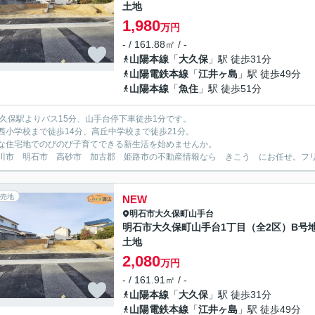
土地
1,980
万円
- / 161.88㎡ / -
山陽本線
「
大久保
」駅 徒歩31分
山陽電鉄本線
「
江井ヶ島
」駅 徒歩49分
山陽本線
「
魚住
」駅 徒歩51分
大久保駅よりバス15分、山手台停下車徒歩1分です。
西小学校まで徒歩14分、高丘中学校まで徒歩21分。
な住宅地でのびのび子育てできる新生活を始めませんか。
川市 明石市 高砂市 加古郡 姫路市の不動産情報なら きこう にお任せ。フリーダイ
売地
NEW
明石市
大久保町山手台
明石市大久保町山手台1丁目（全2区）B
土地
2,080
万円
- / 161.91㎡ / -
山陽本線
「
大久保
」駅 徒歩31分
山陽電鉄本線
「
江井ヶ島
」駅 徒歩49分