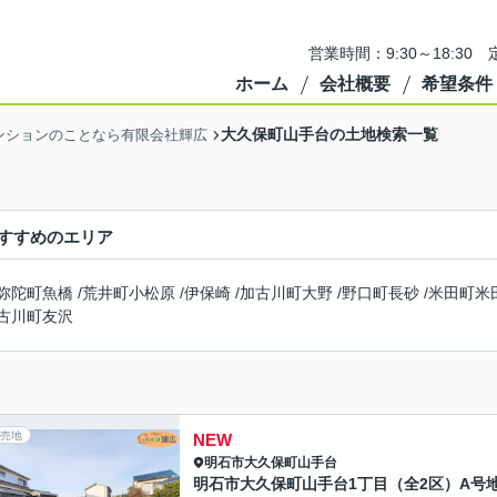
営業時間：9:30～18:3
ホーム
会社概要
希望条件
大久保町山手台の土地検索一覧
ンションのことなら有限会社輝広
すすめのエリア
弥陀町魚橋
/
荒井町小松原
/
伊保崎
/
加古川町大野
/
野口町長砂
/
米田町米
古川町友沢
売地
NEW
明石市
大久保町山手台
明石市大久保町山手台1丁目（全2区）A