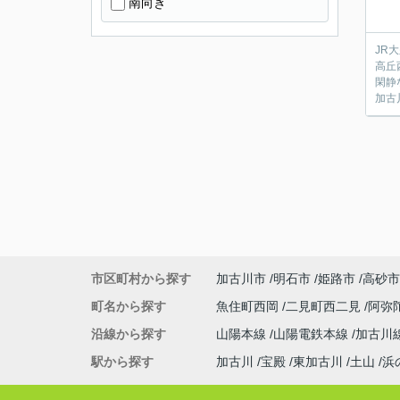
南向き
JR
高丘
閑静
加古
市区町村から探す
加古川市
明石市
姫路市
高砂市
町名から探す
魚住町西岡
二見町西二見
阿弥
沿線から探す
山陽本線
山陽電鉄本線
加古川
駅から探す
加古川
宝殿
東加古川
土山
浜