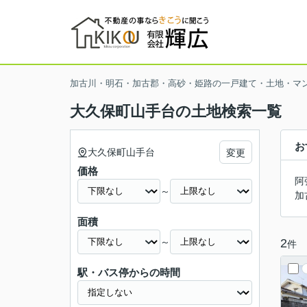
加古川・明石・加古郡・高砂・姫路の一戸建て・土地・マ
大久保町山手台の土地検索一覧
お
大久保町山手台
変更
価格
阿
～
加
面積
～
2
件
駅・バス停からの時間