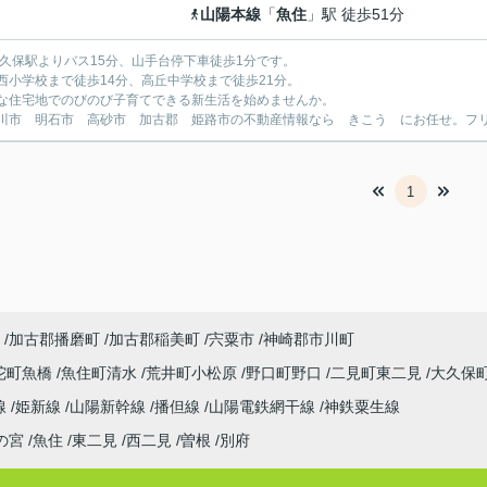
山陽本線
「
魚住
」駅 徒歩51分
大久保駅よりバス15分、山手台停下車徒歩1分です。
西小学校まで徒歩14分、高丘中学校まで徒歩21分。
な住宅地でのびのび子育てできる新生活を始めませんか。
川市 明石市 高砂市 加古郡 姫路市の不動産情報なら きこう にお任せ。フリーダイ
1
加古郡播磨町
加古郡稲美町
宍粟市
神崎郡市川町
陀町魚橋
魚住町清水
荒井町小松原
野口町野口
二見町東二見
大久保
線
姫新線
山陽新幹線
播但線
山陽電鉄網干線
神鉄粟生線
の宮
魚住
東二見
西二見
曽根
別府