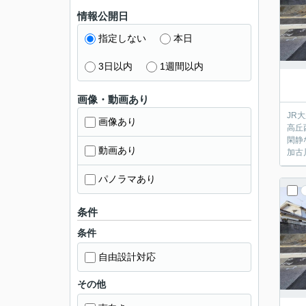
情報公開日
指定しない
本日
3日以内
1週間以内
画像・動画あり
JR
画像あり
高丘
閑静
動画あり
加古
パノラマあり
条件
条件
自由設計対応
その他