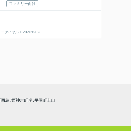
ファミリー向け
ヤル0120-928-028
町西島
西神吉町岸
平岡町土山