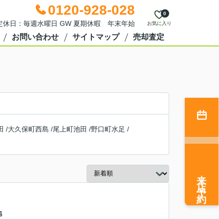
0120-928-028
0
0 定休日：毎週水曜日 GW 夏期休暇 年末年始
お気に入り
お問い合わせ
サイトマップ
売却査定
田
/
大久保町西島
/
尾上町池田
/
野口町水足
/
来店予約
号地