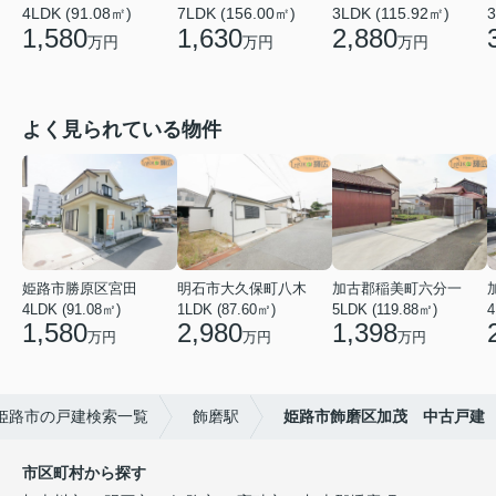
4LDK (91.08㎡)
7LDK (156.00㎡)
3LDK (115.92㎡)
3
1,580
1,630
2,880
万円
万円
万円
よく見られている物件
姫路市勝原区宮田
明石市大久保町八木
加古郡稲美町六分一
4LDK (91.08㎡)
1LDK (87.60㎡)
5LDK (119.88㎡)
4
1,580
2,980
1,398
万円
万円
万円
姫路市の戸建検索一覧
飾磨駅
姫路市飾磨区加茂 中古戸建
市区町村から探す