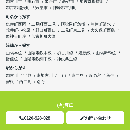
加古川市
明石市
姫路市
高砂市
加古郡播磨町
加古郡稲美町
宍粟市
神崎郡市川町
町名から探す
魚住町西岡
二見町西二見
阿弥陀町魚橋
魚住町清水
荒井町小松原
野口町野口
二見町東二見
大久保町西島
西神吉町岸
加古川町大野
沿線から探す
山陽本線
山陽電鉄本線
加古川線
姫新線
山陽新幹線
播但線
山陽電鉄網干線
神鉄粟生線
駅から探す
加古川
宝殿
東加古川
土山
東二見
浜の宮
魚住
曽根
西二見
別府
(有)輝広
0120-928-028
お問い合わせ