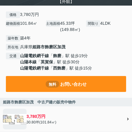
【外観】
3,780万円
価格
101.84㎡
45.33坪
4LDK
建物面積
土地面積
間取り
(149.88㎡)
築4年
築年数
兵庫県
姫路市
飾磨区加茂
所在地
山陽電鉄網干線
「
飾磨
」駅 徒歩19分
交通
山陽本線
「
英賀保
」駅 徒歩30分
山陽電鉄網干線
「
西飾磨
」駅 徒歩15分
お問い合わせ
無料
姫路市飾磨区加茂 中古戸建の販売中物件
3,780万円
30.80坪(101.84㎡)