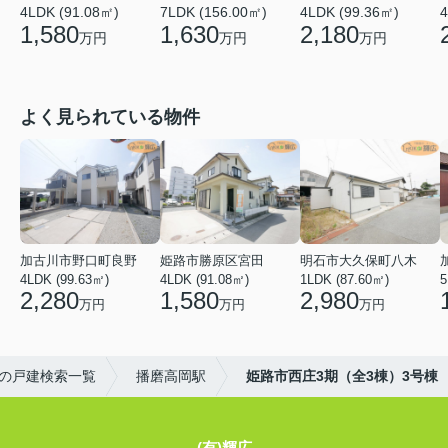
4LDK (91.08㎡)
7LDK (156.00㎡)
4LDK (99.36㎡)
4
1,580
1,630
2,180
万円
万円
万円
よく見られている物件
加古川市野口町良野
姫路市勝原区宮田
明石市大久保町八木
4LDK (99.63㎡)
4LDK (91.08㎡)
1LDK (87.60㎡)
5
2,280
1,580
2,980
万円
万円
万円
の戸建検索一覧
播磨高岡駅
姫路市西庄3期（全3棟）3号棟
(有)輝広