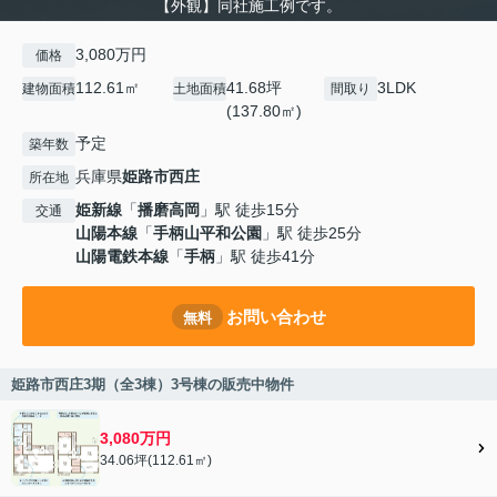
【外観】同社施工例です。
3,080万円
価格
112.61㎡
41.68坪
3LDK
建物面積
土地面積
間取り
(137.80㎡)
予定
築年数
兵庫県
姫路市
西庄
所在地
姫新線
「
播磨高岡
」駅 徒歩15分
交通
山陽本線
「
手柄山平和公園
」駅 徒歩25分
山陽電鉄本線
「
手柄
」駅 徒歩41分
お問い合わせ
無料
姫路市西庄3期（全3棟）3号棟の販売中物件
3,080万円
34.06坪(112.61㎡)