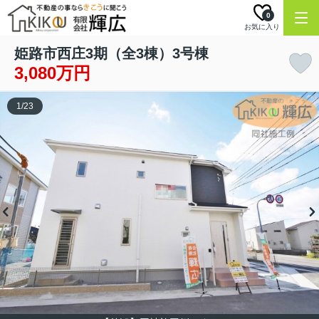
0
お気に入り
姫路市西庄3期（全3棟）3号棟
3,080万円
1
/
23