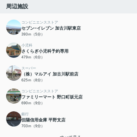
周辺施設
コンビニエンスストア
セブン−イレブン 加古川駅東店
393ｍ（5分）
小児科
さくらぎ小児科予約専用
479ｍ（6分）
スーパー
（株）マルアイ 加古川駅前店
625ｍ（8分）
コンビニエンスストア
ファミリーマート 野口町坂元店
690ｍ（9分）
銀行
但陽信用金庫 平野支店
703ｍ（9分）