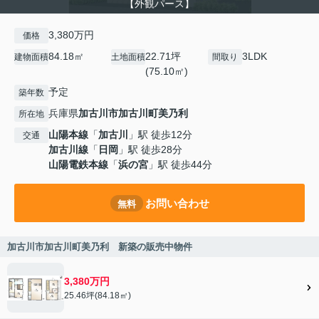
【外観パース】
3,380万円
価格
84.18㎡
22.71坪
3LDK
建物面積
土地面積
間取り
(75.10㎡)
予定
築年数
兵庫県
加古川市
加古川町美乃利
所在地
山陽本線
「
加古川
」駅 徒歩12分
交通
加古川線
「
日岡
」駅 徒歩28分
山陽電鉄本線
「
浜の宮
」駅 徒歩44分
お問い合わせ
無料
加古川市加古川町美乃利 新築の販売中物件
3,380万円
25.46坪(84.18㎡)