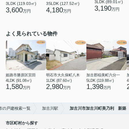
3LDK (89.01㎡)
3LDK (119.03㎡)
3SLDK (127.52㎡)
3,190
3,600
4,180
万円
万円
万円
よく見られている物件
姫路市勝原区宮田
明石市大久保町八木
加古郡稲美町六分一
4LDK (91.08㎡)
1LDK (87.60㎡)
5LDK (119.88㎡)
4
1,580
2,980
1,398
万円
万円
万円
市の戸建検索一覧
加古川駅
加古川市加古川町美乃利 新築
市区町村から探す