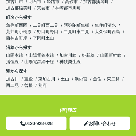
加古川市
明石市
姫路市
高砂市
加古郡播磨町
加古郡稲美町
宍粟市
神崎郡市川町
町名から探す
魚住町西岡
二見町西二見
阿弥陀町魚橋
魚住町清水
荒井町小松原
野口町野口
二見町東二見
大久保町西島
西神吉町岸
平岡町土山
沿線から探す
山陽本線
山陽電鉄本線
加古川線
姫新線
山陽新幹線
播但線
山陽電鉄網干線
神鉄粟生線
駅から探す
加古川
宝殿
東加古川
土山
浜の宮
魚住
東二見
西二見
曽根
別府
(有)輝広
0120-928-028
お問い合わせ