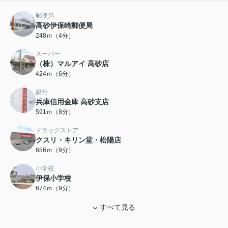
郵便局
高砂伊保崎郵便局
248ｍ（4分）
スーパー
（株）マルアイ 高砂店
424ｍ（6分）
銀行
兵庫信用金庫 高砂支店
591ｍ（8分）
ドラッグストア
クスリ・キリン堂・松陽店
656ｍ（9分）
小学校
伊保小学校
674ｍ（9分）
すべて見る