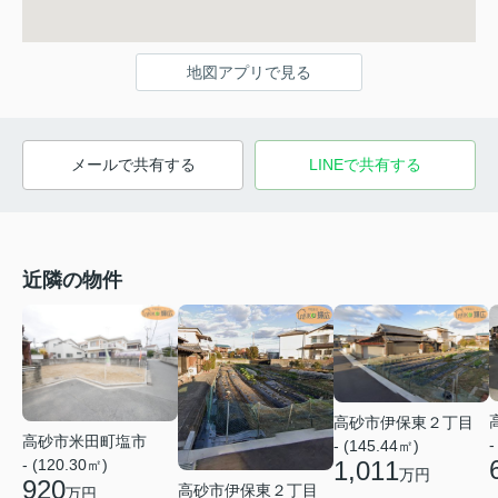
地図アプリで見る
メールで共有する
LINEで共有する
近隣の物件
高砂市伊保東２丁目
高砂市米田町塩市
-
- (145.44㎡)
1,011
- (120.30㎡)
万円
920
高砂市伊保東２丁目
万円