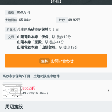
【外観】
850万円
価格
165.04㎡
49.92坪
土地面積
坪数
兵庫県
高砂市
伊保崎
５丁目
所在地
山陽電鉄本線
「
伊保
」駅 徒歩12分
交通
山陽本線
「
宝殿
」駅 徒歩41分
山陽電鉄本線
「
山陽曽根
」駅 徒歩19分
お問い合わせ
無料
高砂市伊保崎5丁目 土地の販売中物件
850万円
49.92坪(165.04㎡)
周辺施設