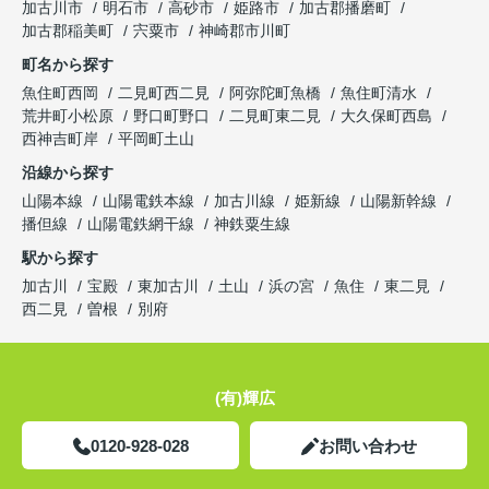
加古川市
明石市
高砂市
姫路市
加古郡播磨町
加古郡稲美町
宍粟市
神崎郡市川町
町名から探す
魚住町西岡
二見町西二見
阿弥陀町魚橋
魚住町清水
荒井町小松原
野口町野口
二見町東二見
大久保町西島
西神吉町岸
平岡町土山
沿線から探す
山陽本線
山陽電鉄本線
加古川線
姫新線
山陽新幹線
播但線
山陽電鉄網干線
神鉄粟生線
駅から探す
加古川
宝殿
東加古川
土山
浜の宮
魚住
東二見
西二見
曽根
別府
(有)輝広
0120-928-028
お問い合わせ