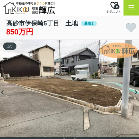
0
お気に入り
高砂市伊保崎5丁目 土地
募集1
850万円
1
/
5