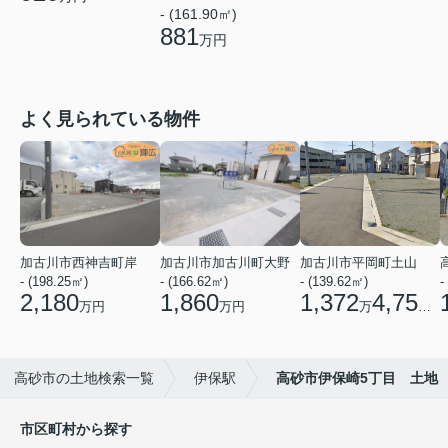
- (161.90㎡)
881
万円
よく見られている物件
加古川市西神吉町岸
加古川市加古川町大野
加古川市平岡町土山
- (198.25㎡)
- (166.62㎡)
- (139.62㎡)
-
2,180
1,860
1,372
4,750
万円
万円
万
円
高砂市の土地検索一覧
伊保駅
高砂市伊保崎5丁目 土地
市区町村から探す