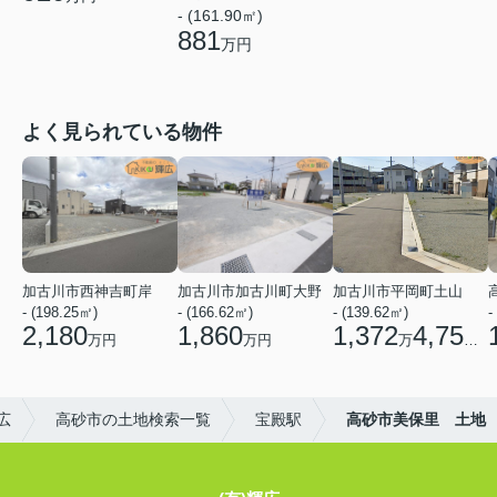
- (161.90㎡)
881
万円
よく見られている物件
加古川市西神吉町岸
加古川市加古川町大野
加古川市平岡町土山
- (198.25㎡)
- (166.62㎡)
- (139.62㎡)
-
2,180
1,860
1,372
4,750
万円
万円
万
円
広
高砂市の土地検索一覧
宝殿駅
高砂市美保里 土地