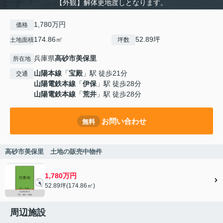
【外観】解体更地渡しとなります。
1,780万円
価格
174.86㎡
52.89坪
土地面積
坪数
兵庫県
高砂市
美保里
所在地
山陽本線
「
宝殿
」駅 徒歩21分
交通
山陽電鉄本線
「
伊保
」駅 徒歩28分
山陽電鉄本線
「
荒井
」駅 徒歩28分
お問い合わせ
無料
高砂市美保里 土地の販売中物件
1,780万円
52.89坪(174.86㎡)
周辺施設