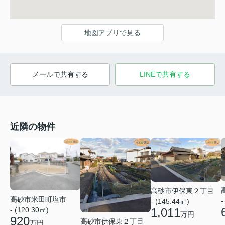
地図アプリで見る
メールで共有する
LINEで共有する
近隣の物件
高砂市伊保東２丁目
高砂市米田町塩市
-
- (145.44㎡)
1,011
- (120.30㎡)
万円
920
高砂市伊保東２丁目
万円