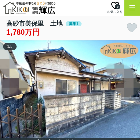
0
お気に入り
高砂市美保里 土地
募集1
1,780万円
1
/
5