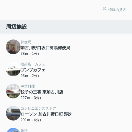
情報の見方
周辺施設
郵便局
加古川野口坂井簡易郵便局
78ｍ（1分）
喫茶店・カフェ
ブンブカフェ
93ｍ（2分）
中華料理
餃子の王将 東加古川店
227ｍ（3分）
コンビニエンスストア
ローソン 加古川野口町長砂
291ｍ（4分）
歯科