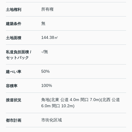
所有権
土地権利
無
建築条件
144.38㎡
土地面積
-/無
私道負担面積 /
セットバック
50%
建ぺい率
100%
容積率
角地(北東 公道 4.0m 間口 7.0m)(北西 公道
接道状況
6.0m 間口 10.2m)
市街化区域
都市計画