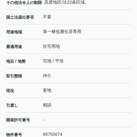
高度地区/法22条区域。
その他法令上の制限
不要
国土法届出要否
第一種低層住居専用
用途地域
住宅用地
最適用途
宅地 / 平坦
地目 / 地勢
仲介
取引態様
更地
現況
相談
引渡し
-
開発許可番号
99755674
物件番号