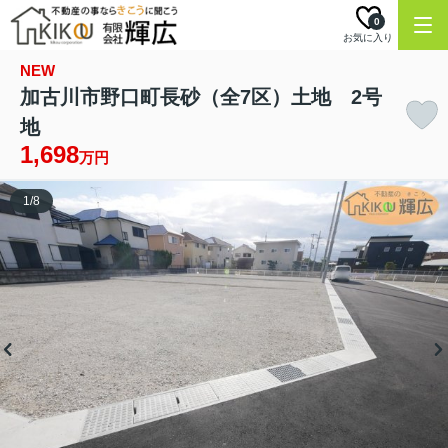
0
お気に入り
NEW
加古川市野口町長砂（全7区）土地 2号
地
1,698
万円
1
/
8