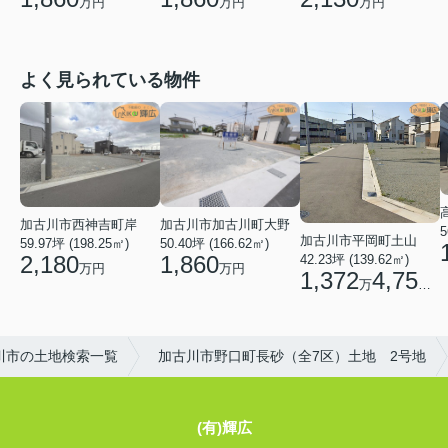
万円
万円
万円
よく見られている物件
加古川市西神吉町岸
加古川市加古川町大野
5
加古川市平岡町土山
59.97坪 (198.25㎡)
50.40坪 (166.62㎡)
2,180
1,860
42.23坪 (139.62㎡)
万円
万円
1,372
4,750
万
円
川市の土地検索一覧
加古川市野口町長砂（全7区）土地 2号地
(有)輝広