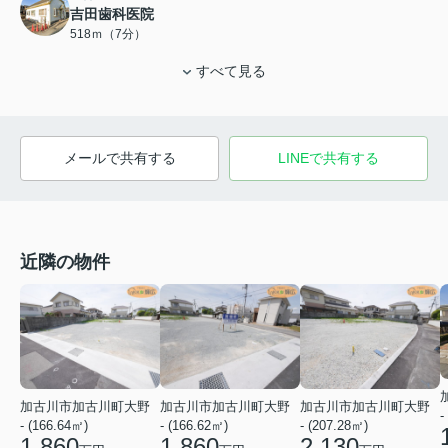
吉田歯科医院
518ｍ（7分）
すべて見る
メールで共有する
LINEで共有する
近隣の物件
加古川市加古川町大野
加古川市加古川町大野
加古川市加古川町大野
-
- (166.64㎡)
- (166.62㎡)
- (207.28㎡)
1,860
1,860
2,130