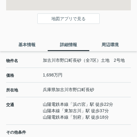
地図アプリで見る
基本情報
詳細情報
周辺環境
加古川市野口町長砂（全7区）土地 2号地
物件名
1,698万円
価格
兵庫県
加古川市
野口町長砂
所在地
山陽電鉄本線
「
浜の宮
」駅 徒歩22分
交通
山陽本線
「
東加古川
」駅 徒歩37分
山陽電鉄本線
「
別府
」駅 徒歩18分
その他条件