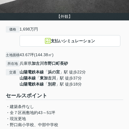
【外観】
1,698万円
価格
支払いシミュレーション
43.67坪(144.38㎡)
土地面積
兵庫県
加古川市
野口町長砂
所在地
山陽電鉄本線
「
浜の宮
」駅 徒歩22分
交通
山陽本線
「
東加古川
」駅 徒歩37分
山陽電鉄本線
「
別府
」駅 徒歩18分
セールスポイント
・建築条件なし
・全７区画敷地約43～51坪
・現況更地
・野口南小学校、中部中学校