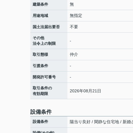
無
建築条件
無指定
用途地域
不要
国土法届出要否
その他
-
法令上の制限
仲介
取引態様
-
引渡条件
-
開発許可番号
取引条件の
2026年08月21日
有効期限
設備条件
設備条件
陽当り良好 / 閑静な住宅地 / 新婚さ
設備(その他)