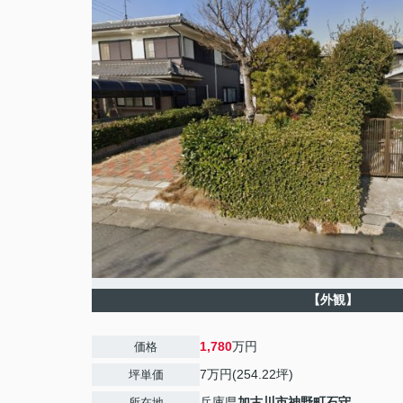
【外観】
1,780
万円
価格
7万円(254.22坪)
坪単価
兵庫県
加古川市
神野町石守
所在地