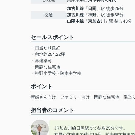
加古川線
「
日岡
」駅 徒歩25分
加古川線
「
神野
」駅 徒歩38分
交通
山陽本線
「
東加古川
」駅 徒歩43分
セールスポイント
・日当たり良好
・敷地約254.22坪
・再建築可
・閑静な住宅地
・神野小学校・陵南中学校
ポイント
新婚さん向け
ファミリー向け
閑静な住宅地
陽当
担当者のコメント
JR加古川線日岡駅まで徒歩25分です。
神野小学校まで徒歩16分、陵南中学校まで