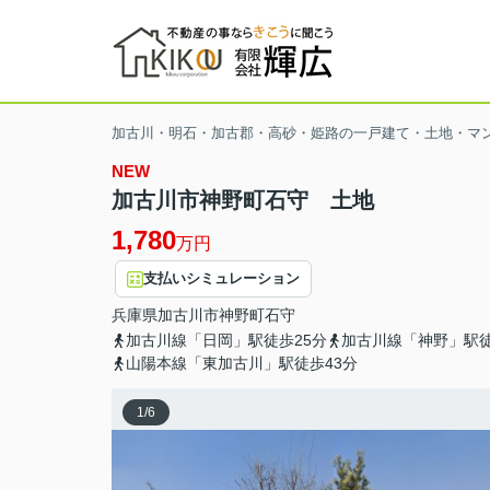
加古川・明石・加古郡・高砂・姫路の一戸建て・土地・マ
NEW
加古川市神野町石守 土地
1,780
万円
支払いシミュレーション
兵庫県
加古川市
神野町石守
加古川線「日岡」駅徒歩25分
加古川線「神野」駅徒
山陽本線「東加古川」駅徒歩43分
1
/
6