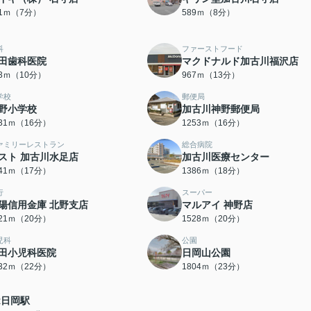
51ｍ（7分）
589ｍ（8分）
科
ファーストフード
田歯科医院
マクドナルド加古川福沢店
33ｍ（10分）
967ｍ（13分）
学校
郵便局
野小学校
加古川神野郵便局
231ｍ（16分）
1253ｍ（16分）
ァミリーレストラン
総合病院
スト 加古川水足店
加古川医療センター
341ｍ（17分）
1386ｍ（18分）
行
スーパー
陽信用金庫 北野支店
マルアイ 神野店
521ｍ（20分）
1528ｍ（20分）
児科
公園
田小児科医院
日岡山公園
732ｍ（22分）
1804ｍ（23分）
R日岡駅