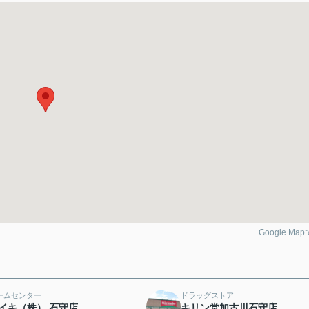
Google Ma
ームセンター
ドラッグストア
イキ（株） 石守店
キリン堂加古川石守店