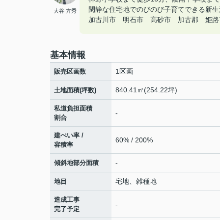
閑静な住宅地でのびのび子育てできる新生
大谷 方秀
加古川市 明石市 高砂市 加古郡 姫路市の
基本情報
1区画
販売区画数
840.41㎡(254.22坪)
土地面積(坪数)
私道負担面積
-
割合
建ぺい率 /
60% / 200%
容積率
-
傾斜地部分面積
宅地、雑種地
地目
造成工事
-
完了予定