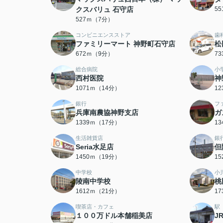
クスバリュ 石守店
5
527ｍ（7分）
コンビニエンスストア
歯
ファミリーマート 神野町石守店
松
672ｍ（9分）
7
総合病院
小
西村医院
神
1071ｍ（14分）
1
銀行
フ
兵庫南農協神野支店
ガ
1339ｍ（17分）
1
生活雑貨店
銀
Seria水足店
但
1450ｍ（19分）
1
中学校
小
陵南中学校
桃
1612ｍ（21分）
1
喫茶店・カフェ
駅
１００万ドル本舗稲美店
J