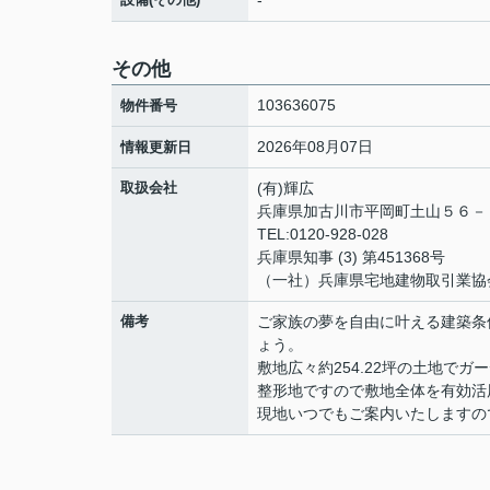
-
その他
103636075
物件番号
2026年08月07日
情報更新日
取扱会社
(有)輝広
兵庫県加古川市平岡町土山５６
TEL:0120-928-028
兵庫県知事 (3) 第451368号
（一社）兵庫県宅地建物取引業協
備考
ご家族の夢を自由に叶える建築条
ょう。
敷地広々約254.22坪の土地で
整形地ですので敷地全体を有効活
現地いつでもご案内いたしますの