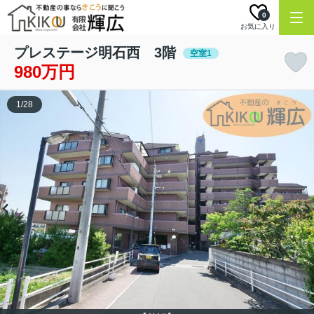
0
お気に入り
プレステージ明石西 3階
空室1
980万円
1
/
28