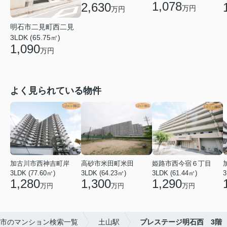
1,078
2,630
万円
万円
明石市二見町西二見
3LDK (65.75㎡)
1,090
万円
よく見られている物件
加古川市西神吉町岸
高砂市米田町米田
姫路市西今宿６丁目
3LDK (77.60㎡)
3LDK (64.23㎡)
3LDK (61.44㎡)
3
1,280
1,300
1,290
万円
万円
万円
市のマンション検索一覧
土山駅
プレステージ明石西 3階