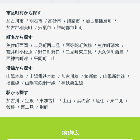
市区町村から探す
加古川市
明石市
高砂市
姫路市
加古郡播磨町
加古郡稲美町
宍粟市
神崎郡市川町
町名から探す
魚住町西岡
二見町西二見
阿弥陀町魚橋
魚住町清水
荒井町小松原
野口町野口
二見町東二見
大久保町西島
西神吉町岸
平岡町土山
沿線から探す
山陽本線
山陽電鉄本線
加古川線
姫新線
山陽新幹線
播但線
山陽電鉄網干線
神鉄粟生線
駅から探す
加古川
宝殿
東加古川
土山
浜の宮
魚住
東二見
曽根
西二見
別府
(有)輝広