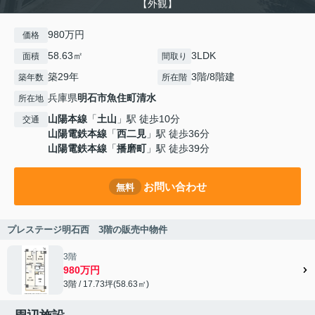
【外観】
980万円
価格
58.63㎡
3LDK
面積
間取り
築29年
3階/8階建
築年数
所在階
兵庫県
明石市
魚住町清水
所在地
山陽本線
「
土山
」駅 徒歩10分
交通
山陽電鉄本線
「
西二見
」駅 徒歩36分
山陽電鉄本線
「
播磨町
」駅 徒歩39分
お問い合わせ
無料
プレステージ明石西 3階の販売中物件
3階
980万円
3階 / 17.73坪(58.63㎡)