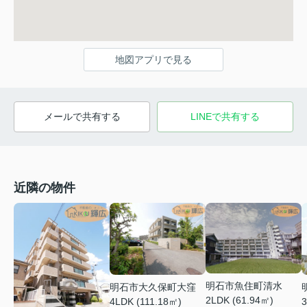
地図アプリで見る
メールで共有する
LINEで共有する
近隣の物件
明石市魚住町清水
明石市大久保町大窪
2LDK (61.94㎡)
3
4LDK (111.18㎡)