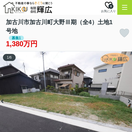
0
お気に入り
加古川市加古川町大野Ⅲ期（全4）土地1
号地
募集1
1,380万円
1
/
6