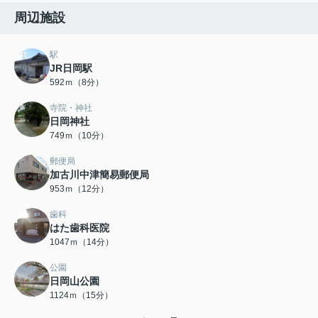
周辺施設
駅
JR日岡駅
592ｍ（8分）
寺院・神社
日岡神社
749ｍ（10分）
郵便局
加古川中津簡易郵便局
953ｍ（12分）
歯科
はた歯科医院
1047ｍ（14分）
公園
日岡山公園
1124ｍ（15分）