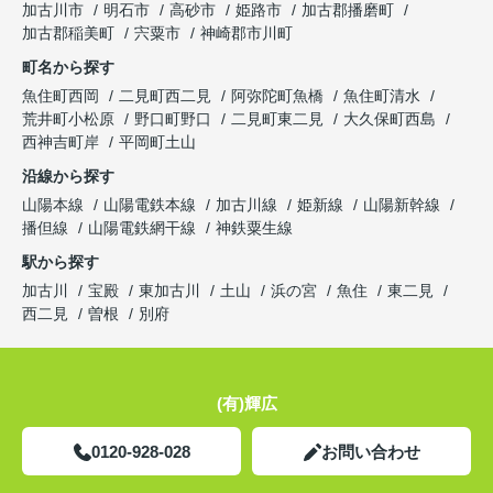
加古川市
明石市
高砂市
姫路市
加古郡播磨町
加古郡稲美町
宍粟市
神崎郡市川町
町名から探す
魚住町西岡
二見町西二見
阿弥陀町魚橋
魚住町清水
荒井町小松原
野口町野口
二見町東二見
大久保町西島
西神吉町岸
平岡町土山
沿線から探す
山陽本線
山陽電鉄本線
加古川線
姫新線
山陽新幹線
播但線
山陽電鉄網干線
神鉄粟生線
駅から探す
加古川
宝殿
東加古川
土山
浜の宮
魚住
東二見
西二見
曽根
別府
(有)輝広
0120-928-028
お問い合わせ