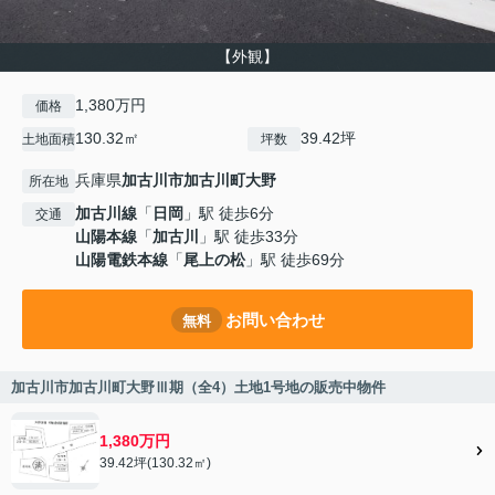
【外観】
1,380万円
価格
130.32㎡
39.42坪
土地面積
坪数
兵庫県
加古川市
加古川町大野
所在地
加古川線
「
日岡
」駅 徒歩6分
交通
山陽本線
「
加古川
」駅 徒歩33分
山陽電鉄本線
「
尾上の松
」駅 徒歩69分
お問い合わせ
無料
加古川市加古川町大野Ⅲ期（全4）土地1号地の販売中物件
1,380万円
39.42坪(130.32㎡)