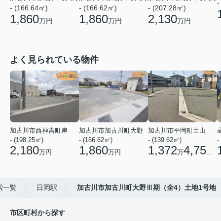
-
- (166.64㎡)
- (166.62㎡)
- (207.28㎡)
1,860
1,860
2,130
万円
万円
万円
よく見られている物件
加古川市西神吉町岸
加古川市加古川町大野
加古川市平岡町土山
- (198.25㎡)
- (166.62㎡)
- (139.62㎡)
-
2,180
1,860
1,372
4,750
万円
万円
万
円
索一覧
日岡駅
加古川市加古川町大野Ⅲ期（全4）土地1号地
市区町村から探す