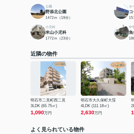
公園
ホ
野添北公園
コ
1472ｍ（19分）
1
小児科
中
米山小児科
魚
1772ｍ（23分）
1
近隣の物件
明石市二見町西二見
明石市大久保町大窪
3LDK (65.75㎡)
4LDK (111.18㎡)
2
1,090
2,630
1
万円
万円
よく見られている物件