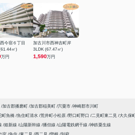
西今宿６丁目
加古川市西神吉町岸
(61.44㎡)
3LDK (67.47㎡)
0
1,590
万円
万円
加古郡播磨町
加古郡稲美町
宍粟市
神崎郡市川町
陀町魚橋
魚住町清水
荒井町小松原
野口町野口
二見町東二見
大久保
線
姫新線
山陽新幹線
播但線
山陽電鉄網干線
神鉄粟生線
の宮
魚住
東二見
西二見
曽根
別府