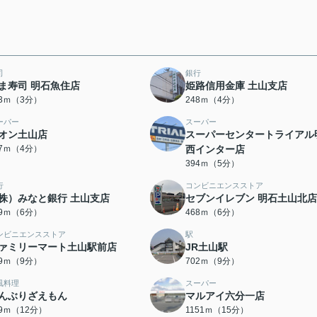
司
銀行
ま寿司 明石魚住店
姫路信用金庫 土山支店
83ｍ（3分）
248ｍ（4分）
ーパー
スーパー
オン土山店
スーパーセンタートライアル
07ｍ（4分）
西インター店
394ｍ（5分）
行
コンビニエンスストア
株）みなと銀行 土山支店
セブンイレブン 明石土山北店
59ｍ（6分）
468ｍ（6分）
ンビニエンスストア
駅
ァミリーマート土山駅前店
JR土山駅
79ｍ（9分）
702ｍ（9分）
風料理
スーパー
んぶりざえもん
マルアイ六分一店
89ｍ（12分）
1151ｍ（15分）