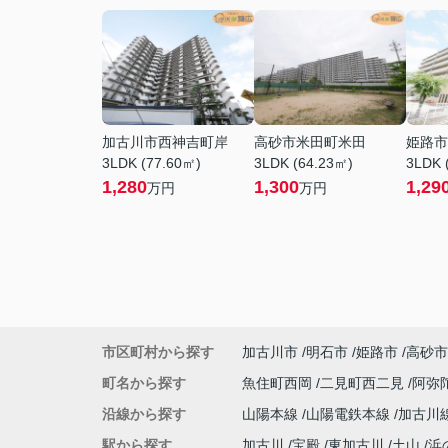
加古川市西神吉町岸
高砂市米田町米田
姫路市
3LDK (77.60㎡)
3LDK (64.23㎡)
3LDK 
1,280
1,300
1,29
万円
万円
市区町村から探す
加古川市
明石市
姫路市
高砂市
町名から探す
魚住町西岡
二見町西二見
阿弥
沿線から探す
山陽本線
山陽電鉄本線
加古川
駅から探す
加古川
宝殿
東加古川
土山
浜