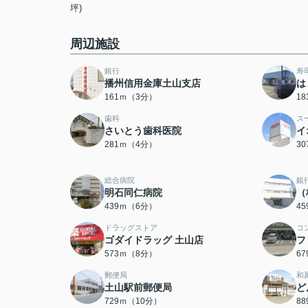
坪)
周辺施設
銀行
寿
播州信用金庫土山支店
は
161ｍ（3分）
1
歯科
ス
さいとう歯科医院
イ
281ｍ（4分）
3
総合病院
銀
明石同仁病院
（
439ｍ（6分）
4
ドラッグストア
コ
ゴダイドラッグ 土山店
フ
573ｍ（8分）
6
郵便局
和
土山駅前郵便局
ど
729ｍ（10分）
8