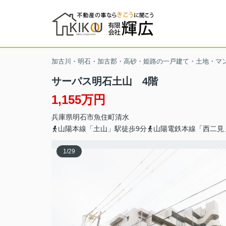
加古川・明石・加古郡・高砂・姫路の一戸建て・土地・マ
サーパス明石土山 4階
1,155万円
兵庫県
明石市
魚住町清水
山陽本線「土山」駅徒歩9分
山陽電鉄本線「西二見
1
/
29