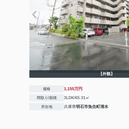
【外観】
1,155万円
価格
3LDK/65.31㎡
間取り/面積
兵庫県
明石市
魚住町清水
所在地