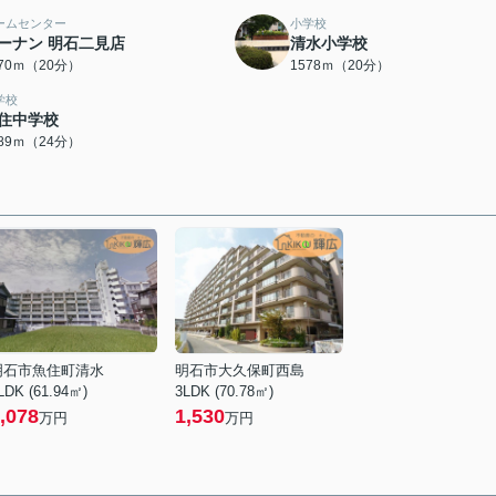
ームセンター
小学校
ーナン 明石二見店
清水小学校
570ｍ（20分）
1578ｍ（20分）
学校
住中学校
889ｍ（24分）
明石市魚住町清水
明石市大久保町西島
LDK (61.94㎡)
3LDK (70.78㎡)
,078
1,530
万円
万円