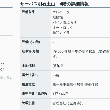
サーパス明石土山 4階の詳細情報
設備条件
エレベーター
駐輪場
バイク置場あり
オートロック
防犯カメラ
設備(その他)
-
駐車場/月額
-/9,000円 駐車場の空き状況は要確認
す。
1分
土地権利
所有権
5分
国土法届出
不要
情報の見方
用途地域
第一種中高層住居専用/準住居
販売戸数 / 総戸数
1戸 / 46戸
管理形態
管理会社に全部委託