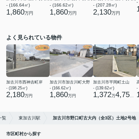
-
- (166.64㎡)
- (166.62㎡)
- (207.28㎡)
1,860
1,860
2,130
万円
万円
万円
よく見られている物件
加古川市西神吉町岸
加古川市加古川町大野
加古川市平岡町土山
- (198.25㎡)
- (166.62㎡)
- (139.62㎡)
-
2,180
1,860
1,372
4,750
万円
万円
万
円
一覧
東加古川駅
加古川市野口町古大内（全3区）土地2号地
市区町村から探す