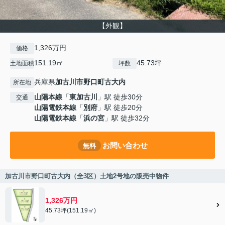
【外観】
1,326万円
価格
151.19㎡
45.73坪
土地面積
坪数
兵庫県
加古川市
野口町古大内
所在地
山陽本線
「
東加古川
」駅 徒歩30分
交通
山陽電鉄本線
「
別府
」駅 徒歩20分
山陽電鉄本線
「
浜の宮
」駅 徒歩32分
お問い合わせ
無料
加古川市野口町古大内（全3区）土地2号地の販売中物件
1,326万円
45.73坪(151.19㎡)