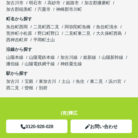
加古川市
明石市
高砂市
姫路市
加古郡播磨町
加古郡稲美町
宍粟市
神崎郡市川町
町名から探す
魚住町西岡
二見町西二見
阿弥陀町魚橋
魚住町清水
荒井町小松原
野口町野口
二見町東二見
大久保町西島
西神吉町岸
平岡町土山
沿線から探す
山陽本線
山陽電鉄本線
加古川線
姫新線
山陽新幹線
播但線
山陽電鉄網干線
神鉄粟生線
駅から探す
加古川
宝殿
東加古川
土山
魚住
東二見
浜の宮
西二見
曽根
別府
(有)輝広
0120-928-028
お問い合わせ