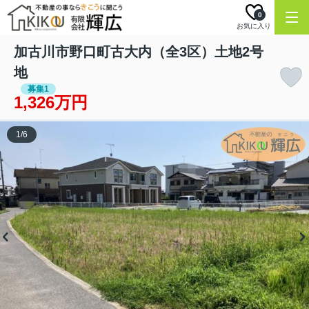
0
お気に入り
加古川市野口町古大内（全3区）土地2号
地
募集1
1,326万円
1
/
6