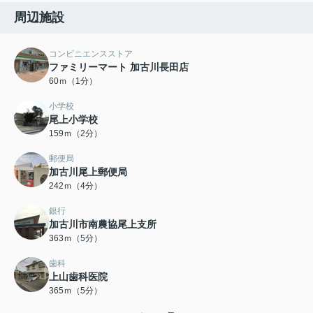
周辺施設
コンビニエンスストア
ファミリーマート 加古川長田店
60ｍ（1分）
小学校
尾上小学校
159ｍ（2分）
郵便局
加古川尾上郵便局
242ｍ（4分）
銀行
加古川市南農協尾上支所
363ｍ（5分）
歯科
上山歯科医院
365ｍ（5分）