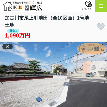
0
お気に入り
加古川市尾上町池田（全10区画）1号地
土地
募集1
1,090万円
1
/
6