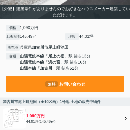
【外観】建築条件がありませんのでお好きなハウスメーカー建築してい
ただけます。
1,090万円
価格
145.49㎡
44.01坪
土地面積
坪数
兵庫県
加古川市
尾上町池田
所在地
山陽電鉄本線
「
尾上の松
」駅 徒歩13分
交通
山陽電鉄本線
「
浜の宮
」駅 徒歩16分
山陽本線
「
加古川
」駅 徒歩51分
お問い合わせ
無料
加古川市尾上町池田（全10区画）1号地 土地の販売中物件
1,090万円
44.01坪(145.49㎡)