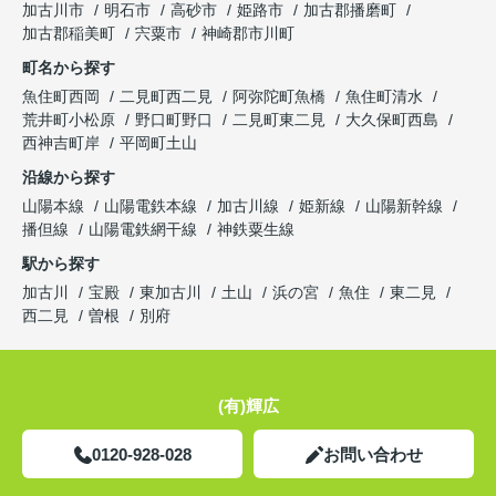
加古川市
明石市
高砂市
姫路市
加古郡播磨町
加古郡稲美町
宍粟市
神崎郡市川町
町名から探す
魚住町西岡
二見町西二見
阿弥陀町魚橋
魚住町清水
荒井町小松原
野口町野口
二見町東二見
大久保町西島
西神吉町岸
平岡町土山
沿線から探す
山陽本線
山陽電鉄本線
加古川線
姫新線
山陽新幹線
播但線
山陽電鉄網干線
神鉄粟生線
駅から探す
加古川
宝殿
東加古川
土山
浜の宮
魚住
東二見
西二見
曽根
別府
(有)輝広
0120-928-028
お問い合わせ