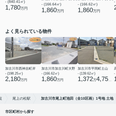
- (840.41㎡)
-
- (166.64㎡)
- (166.62㎡)
1,780
万円
1,860
1,860
万円
万円
よく見られている物件
加古川市西神吉町岸
加古川市加古川町大野
加古川市平岡町土山
- (198.25㎡)
- (166.62㎡)
- (139.62㎡)
-
2,180
1,860
1,372
4,750
万円
万円
万
円
覧
尾上の松駅
加古川市尾上町池田（全10区画）1号地 土地
市区町村から探す