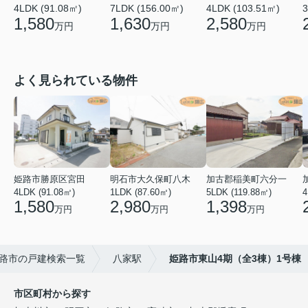
4LDK (91.08㎡)
7LDK (156.00㎡)
4LDK (103.51㎡)
3
1,580
1,630
2,580
万円
万円
万円
よく見られている物件
姫路市勝原区宮田
明石市大久保町八木
加古郡稲美町六分一
4LDK (91.08㎡)
1LDK (87.60㎡)
5LDK (119.88㎡)
4
1,580
2,980
1,398
万円
万円
万円
路市の戸建検索一覧
八家駅
姫路市東山4期（全3棟）1号棟
市区町村から探す