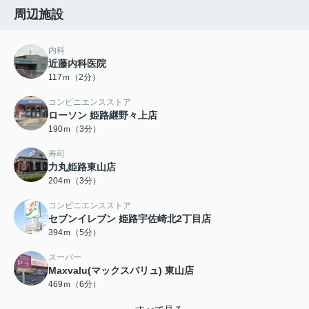
周辺施設
内科
近藤内科医院
117ｍ（2分）
コンビニエンスストア
ローソン 姫路継野々上店
190ｍ（3分）
寿司
力丸姫路東山店
204ｍ（3分）
コンビニエンスストア
セブンイレブン 姫路宇佐崎北2丁目店
394ｍ（5分）
スーパー
Maxvalu(マックスバリュ) 東山店
469ｍ（6分）