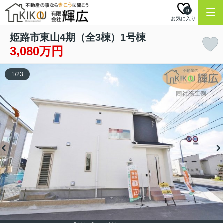
0
お気に入り
姫路市東山4期（全3棟）1号棟
3,080万円
1
/
23