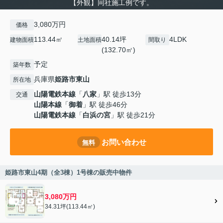
【外観】同社施工例です。
3,080万円
価格
113.44㎡
40.14坪
4LDK
建物面積
土地面積
間取り
(132.70㎡)
予定
築年数
兵庫県
姫路市
東山
所在地
山陽電鉄本線
「
八家
」駅 徒歩13分
交通
山陽本線
「
御着
」駅 徒歩46分
山陽電鉄本線
「
白浜の宮
」駅 徒歩21分
お問い合わせ
無料
姫路市東山4期（全3棟）1号棟の販売中物件
3,080万円
34.31坪(113.44㎡)