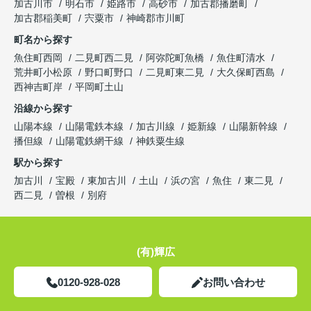
加古川市
明石市
姫路市
高砂市
加古郡播磨町
加古郡稲美町
宍粟市
神崎郡市川町
町名から探す
魚住町西岡
二見町西二見
阿弥陀町魚橋
魚住町清水
荒井町小松原
野口町野口
二見町東二見
大久保町西島
西神吉町岸
平岡町土山
沿線から探す
山陽本線
山陽電鉄本線
加古川線
姫新線
山陽新幹線
播但線
山陽電鉄網干線
神鉄粟生線
駅から探す
加古川
宝殿
東加古川
土山
浜の宮
魚住
東二見
西二見
曽根
別府
(有)輝広
0120-928-028
お問い合わせ