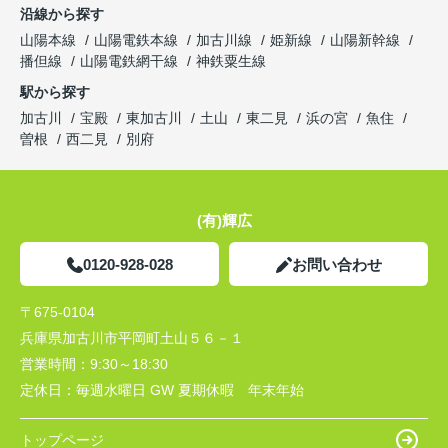
沿線から探す
山陽本線
山陽電鉄本線
加古川線
姫新線
山陽新幹線
播但線
山陽電鉄網干線
神鉄粟生線
駅から探す
加古川
宝殿
東加古川
土山
東二見
浜の宮
魚住
曽根
西二見
別府
(有)輝広
0120-928-028
お問い合わせ
〒675-0104
兵庫県加古川市平岡町土山５６－１
営業時間：
9:30～18:30
定休日：
毎週水曜日 GW 夏期休暇 年末年始
トップページ