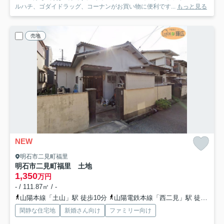
ルハチ、ゴダイドラッグ、コーナンがお買い物に便利です...
もっと見る
売地
NEW
明石市二見町福里
明石市二見町福里 土地
1,350
万円
- / 111.87㎡ / -
山陽本線「土山」駅 徒歩10分
山陽電鉄本線「西二見」駅 徒歩28分
閑静な住宅地
新婚さん向け
ファミリー向け