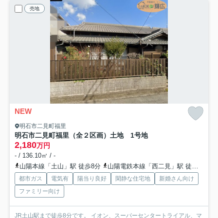
売地
NEW
明石市二見町福里
明石市二見町福里（全２区画）土地 1号地
2,180
万円
- / 136.10㎡ / -
山陽本線「土山」駅 徒歩8分
山陽電鉄本線「西二見」駅 徒歩28分
都市ガス
電気有
陽当り良好
閑静な住宅地
新婚さん向け
ファミリー向け
JR土山駅まで徒歩8分です。 イオン、スーパーセンタートライアル、マ