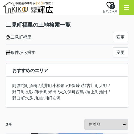
0
お気に入り
二見町福里の土地検索一覧
二見町福里
変更
条件から探す
変更
おすすめのエリア
阿弥陀町魚橋
/
荒井町小松原
/
伊保崎
/
加古川町大野
/
野口町長砂
/
米田町米田
/
大久保町西島
/
尾上町池田
/
野口町水足
/
加古川町友沢
3
件