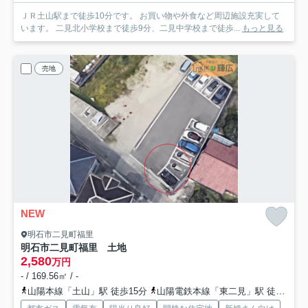
ＪＲ土山駅まで徒歩10分です。 お買い物や外食など周辺施設充実して
います。 二見北小学校まで徒歩9分、二見中学校まで徒歩...
もっと見る
売地
NEW
明石市二見町福里
明石市二見町福里 土地
2,580
万円
- / 169.56㎡ / -
山陽本線「土山」駅 徒歩15分
山陽電鉄本線「東二見」駅 徒歩24分