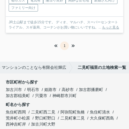
都市ガス
電気有
陽当り良好
閑静な住宅地
新婚さん向け
ファミリー向け
JR土山駅まで徒歩15分です。 ディオ、マルハチ、スーパーセンタート
ライアル、スギ薬局、コーナンがお買い物にいいですね。...
もっと見る
1
・マンションのことなら有限会社輝広
二見町福里の土地検索一覧
市区町村から探す
加古川市
明石市
姫路市
高砂市
加古郡播磨町
加古郡稲美町
宍粟市
神崎郡市川町
町名から探す
魚住町西岡
二見町西二見
阿弥陀町魚橋
魚住町清水
荒井町小松原
野口町野口
二見町東二見
大久保町西島
西神吉町岸
加古川町大野