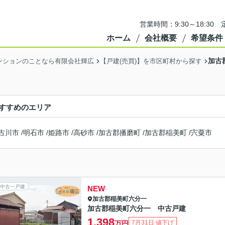
営業時間：9:30～18:3
ホーム
会社概要
希望条件
加古
ンションのことなら有限会社輝広
【戸建(売買)】を市区町村から探す
すすめのエリア
古川市
/
明石市
/
姫路市
/
高砂市
/
加古郡播磨町
/
加古郡稲美町
/
宍粟市
中古一戸建
NEW
加古郡稲美町
六分一
加古郡稲美町六分一 中古戸建
1,398
7月31日 値下げ
万円