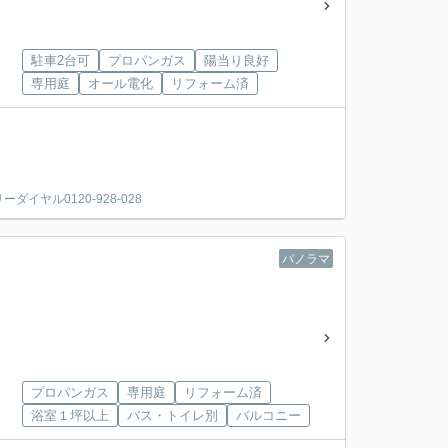
駐車2台可
プロパンガス
陽当り良好
専用庭
オール電化
リフォーム済
ヤル0120-928-028
パノラマ
プロパンガス
専用庭
リフォーム済
浴室１坪以上
バス・トイレ別
バルコニー