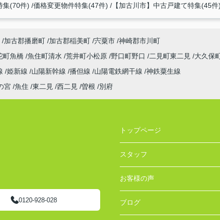
集(70件)
価格変更物件特集(47件)
【加古川市】中古戸建て特集(45件
加古郡播磨町
加古郡稲美町
宍粟市
神崎郡市川町
陀町魚橋
魚住町清水
荒井町小松原
野口町野口
二見町東二見
大久保
線
姫新線
山陽新幹線
播但線
山陽電鉄網干線
神鉄粟生線
の宮
魚住
東二見
西二見
曽根
別府
トップページ
スタッフ
お客様の声
0120-928-028
ブログ