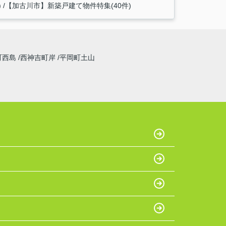
)
【加古川市】新築戸建て物件特集(40件)
町西島
西神吉町岸
平岡町土山