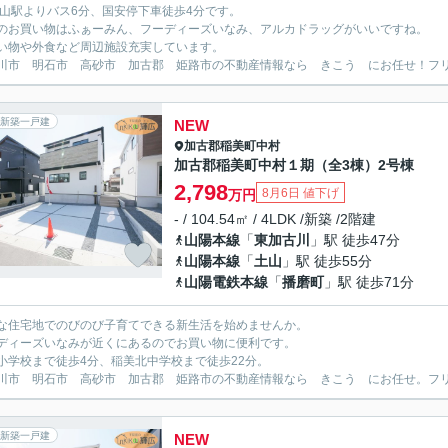
土山駅よりバス6分、国安停下車徒歩4分です。
のお買い物はふぁーみん、フーディーズいなみ、アルカドラッグがいいですね。
い物や外食など周辺施設充実しています。
川市 明石市 高砂市 加古郡 姫路市の不動産情報なら きこう にお任せ！フリーダイ
新築一戸建
NEW
加古郡稲美町
中村
加古郡稲美町中村１期（全3棟）2号棟
2,798
8月6日 値下げ
万円
- / 104.54㎡ / 4LDK /新築 /2階建
山陽本線
「
東加古川
」駅 徒歩47分
山陽本線
「
土山
」駅 徒歩55分
山陽電鉄本線
「
播磨町
」駅 徒歩71分
な住宅地でのびのび子育てできる新生活を始めませんか。
ディーズいなみが近くにあるのでお買い物に便利です。
小学校まで徒歩4分、稲美北中学校まで徒歩22分。
川市 明石市 高砂市 加古郡 姫路市の不動産情報なら きこう にお任せ。フリーダイ
新築一戸建
NEW