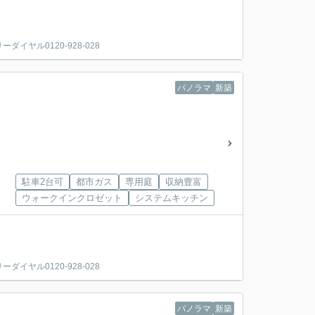
ヤル0120-928-028
パノラマ
新築
駐車2台可
都市ガス
専用庭
収納豊富
ウォークインクロゼット
システムキッチン
ヤル0120-928-028
パノラマ
新築