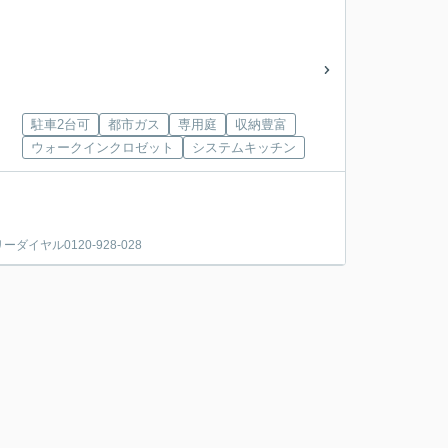
駐車2台可
都市ガス
専用庭
収納豊富
ウォークインクロゼット
システムキッチン
ヤル0120-928-028