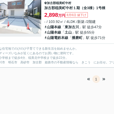
加古郡稲美町
中村
加古郡稲美町中村１期（全3棟）1号棟
2,898
8月6日 値下げ
万円
- / 103.92㎡ / 4LDK /新築 /2階建
山陽本線
「
東加古川
」駅 徒歩47分
山陽本線
「
土山
」駅 徒歩55分
山陽電鉄本線
「
播磨町
」駅 徒歩71分
な住宅地でのびのび子育てできる新生活を始めませんか。
ディーズいなみが近くにあるのでお買い物に便利です。
小学校まで徒歩4分、稲美北中学校まで徒歩22分。
川市 明石市 高砂市 加古郡 姫路市の不動産情報なら きこう にお任せ。フリーダイ
1