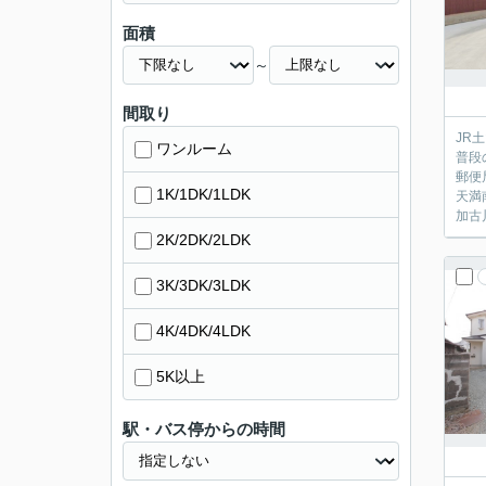
面積
～
間取り
JR
ワンルーム
普段
郵便
1K/1DK/1LDK
天満
加古
2K/2DK/2LDK
3K/3DK/3LDK
4K/4DK/4LDK
5K以上
駅・バス停からの時間