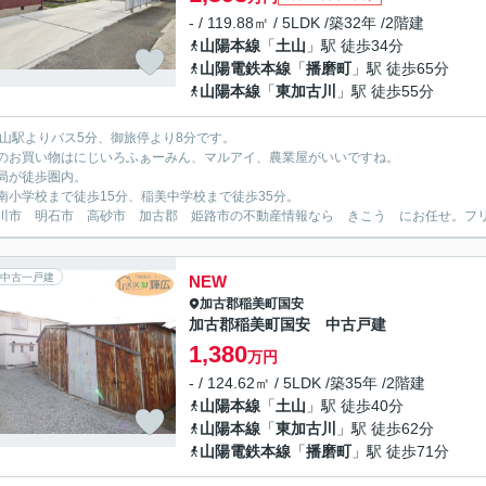
- / 119.88㎡ / 5LDK /築32年 /2階建
山陽本線
「
土山
」駅 徒歩34分
山陽電鉄本線
「
播磨町
」駅 徒歩65分
山陽本線
「
東加古川
」駅 徒歩55分
土山駅よりバス5分、御旅停より8分です。
のお買い物はにじいろふぁーみん、マルアイ、農業屋がいいですね。
局が徒歩圏内。
南小学校まで徒歩15分、稲美中学校まで徒歩35分。
川市 明石市 高砂市 加古郡 姫路市の不動産情報なら きこう にお任せ。フリーダイ
中古一戸建
NEW
加古郡稲美町
国安
加古郡稲美町国安 中古戸建
1,380
万円
- / 124.62㎡ / 5LDK /築35年 /2階建
山陽本線
「
土山
」駅 徒歩40分
山陽本線
「
東加古川
」駅 徒歩62分
山陽電鉄本線
「
播磨町
」駅 徒歩71分