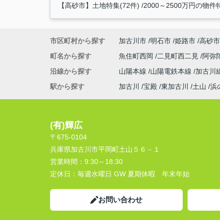
【高砂市】土地特集(72件)
2000～2500万円の物件特
市区町村から探す
加古川市
明石市
姫路市
高砂市
町名から探す
魚住町西岡
二見町西二見
阿弥
沿線から探す
山陽本線
山陽電鉄本線
加古川
駅から探す
加古川
宝殿
東加古川
土山
浜
(有)輝広
〒675-0104
兵庫県加古川市平岡町土山５６－１
営業時間：
9:30～18:30
定休日：
毎週水曜日 GW 夏期休暇 年末年始
お問い合わせ