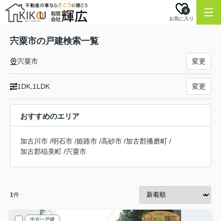
0
お気に入り
宍粟市の戸建検索一覧
宍粟市
変更
1DK,1LDK
変更
おすすめのエリア
加古川市
/
明石市
/
姫路市
/
高砂市
/
加古郡播磨町
/
加古郡稲美町
/
宍粟市
1
件
中古一戸建