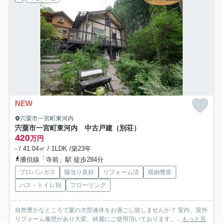
NEW
宍粟市一宮町東河内
宍粟市一宮町東河内 中古戸建（別荘）
420
万円
- / 41.04㎡ / 1LDK /築23年
播但線「寺前」駅 徒歩284分
プロパンガス
陽当り良好
リフォーム済
収納豊富
バス・トイレ別
フローリング
自然豊かなところで夏の大型連休をお過ごし致しませんか？ 室内、室外
リフォーム履歴があり大変、綺麗にご使用頂いております。...
もっと見