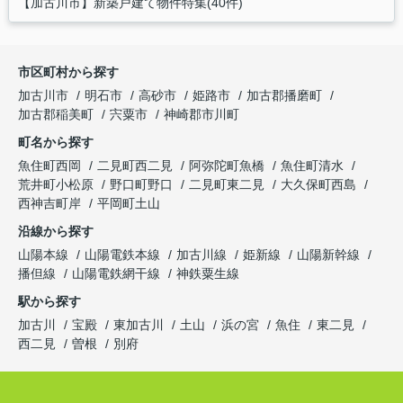
【加古川市】新築戸建て物件特集(40件)
市区町村から探す
加古川市
明石市
高砂市
姫路市
加古郡播磨町
加古郡稲美町
宍粟市
神崎郡市川町
町名から探す
魚住町西岡
二見町西二見
阿弥陀町魚橋
魚住町清水
荒井町小松原
野口町野口
二見町東二見
大久保町西島
西神吉町岸
平岡町土山
沿線から探す
山陽本線
山陽電鉄本線
加古川線
姫新線
山陽新幹線
播但線
山陽電鉄網干線
神鉄粟生線
駅から探す
加古川
宝殿
東加古川
土山
浜の宮
魚住
東二見
西二見
曽根
別府