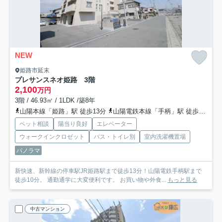
NEW
姫路市延末
プレサンスネオ姫路 3階
2,100
万円
3階 / 46.93㎡ / 1LDK /築8年
山陽本線「姫路」駅 徒歩13分
山陽電鉄本線「手柄」駅 徒歩9分
山
ペット相談
陽当り良好
エレベーター
ウォークインクロゼット
バス・トイレ別
室内洗濯機置場
パノラマ
新快速、新幹線の停車駅JR姫路駅まで徒歩13分！山陽電鉄手柄駅まで
徒歩10分。 通勤通学に大変便利です。 お買い物や外食...
もっと見る
中古マンション