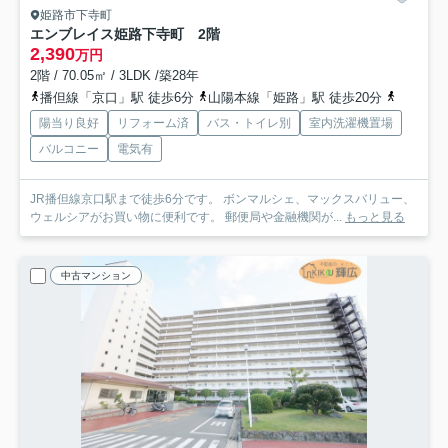
姫路市下寺町
エンブレイス姫路下寺町 2階
2,390
万円
2階 / 70.05㎡ / 3LDK /築28年
播但線「京口」駅 徒歩6分
山陽本線「姫路」駅 徒歩20分
山陽電鉄
陽当り良好
リフォーム済
バス・トイレ別
室内洗濯機置場
バルコニー
電気有
JR播但線京口駅まで徒歩6分です。 ボンマルシェ、マックスバリュー、
ウェルシアがお買い物に便利です。 郵便局や金融機関が...
もっと見る
中古マンション