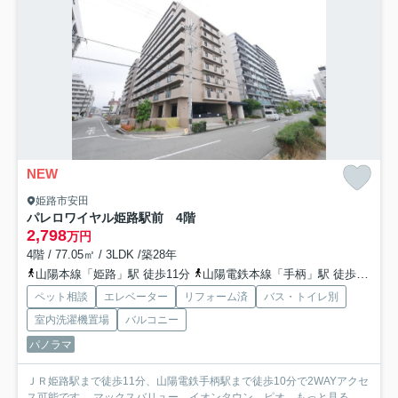
NEW
姫路市安田
パレロワイヤル姫路駅前 4階
2,798
万円
4階 / 77.05㎡ / 3LDK /築28年
山陽本線「姫路」駅 徒歩11分
山陽電鉄本線「手柄」駅 徒歩10分
ペット相談
エレベーター
リフォーム済
バス・トイレ別
室内洗濯機置場
バルコニー
パノラマ
ＪＲ姫路駅まで徒歩11分、山陽電鉄手柄駅まで徒歩10分で2WAYアクセ
ス可能です。 マックスバリュー、イオンタウン、ピオ...
もっと見る