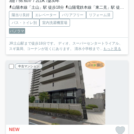
3階 / 56.60㎡ / 2LDK /築30年
山陽本線「土山」駅 徒歩18分
山陽電鉄本線「東二見」駅 徒歩30分
陽当り良好
エレベーター
バリアフリー
リフォーム済
バス・トイレ別
室内洗濯機置場
パノラマ
JR土山駅まで徒歩18分です。 ディオ、スーパーセンタートライアル、
スギ薬局、コーナンが近くにあります。 清水小学校まで...
もっと見る
中古マンション
NEW