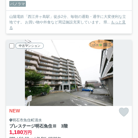
パノラマ
山陽電鉄「西江井ヶ島駅」徒歩2分、毎朝の通勤・通学に大変便利な立
地です。 お買い物や外食など周辺施設充実しています。 県...
もっと見
る
中古マンション
NEW
明石市魚住町清水
プレステージ明石魚住Ⅲ 3階
1,180
万円