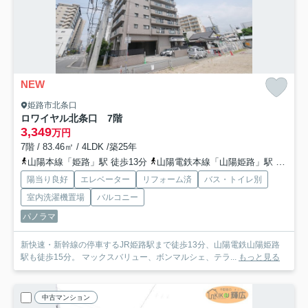
NEW
姫路市北条口
ロワイヤル北条口 7階
3,349
万円
7階 / 83.46㎡ / 4LDK /築25年
山陽本線「姫路」駅 徒歩13分
山陽電鉄本線「山陽姫路」駅 徒歩15分
陽当り良好
エレベーター
リフォーム済
バス・トイレ別
室内洗濯機置場
バルコニー
パノラマ
新快速・新幹線の停車するJR姫路駅まで徒歩13分、山陽電鉄山陽姫路
駅も徒歩15分。 マックスバリュー、ボンマルシェ、テラ...
もっと見る
中古マンション