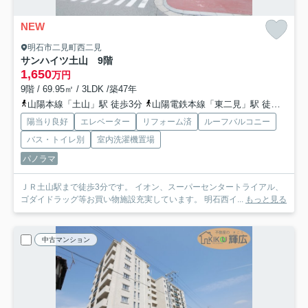
NEW
明石市二見町西二見
サンハイツ土山 9階
1,650
万円
9階 / 69.95㎡ / 3LDK /築47年
山陽本線「土山」駅 徒歩3分
山陽電鉄本線「東二見」駅 徒歩30分
陽当り良好
エレベーター
リフォーム済
ルーフバルコニー
バス・トイレ別
室内洗濯機置場
パノラマ
ＪＲ土山駅まで徒歩3分です。 イオン、スーパーセンタートライアル、
ゴダイドラッグ等お買い物施設充実しています。 明石西イ...
もっと見る
中古マンション