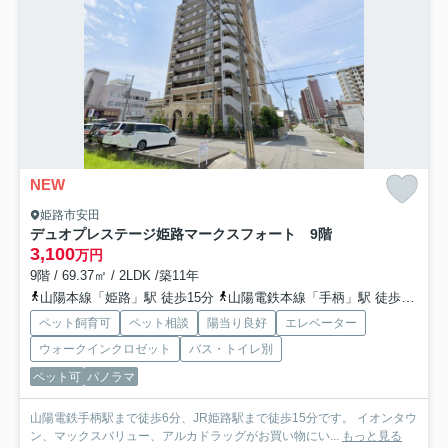
NEW
姫路市安田
デュオプレステージ姫路マークスフォート 9階
3,100
万円
9階 / 69.37㎡ / 2LDK /築11年
山陽本線「姫路」駅 徒歩15分
山陽電鉄本線「手柄」駅 徒歩5分
山
ペット飼育可
ペット相談
陽当り良好
エレベーター
ウォークインクロゼット
バス・トイレ別
ペット可
パノラマ
山陽電鉄手柄駅まで徒歩6分、JR姫路駅まで徒歩15分です。 イオンタウ
ン、マックスバリュー、アルカドラッグがお買い物にい...
もっと見る