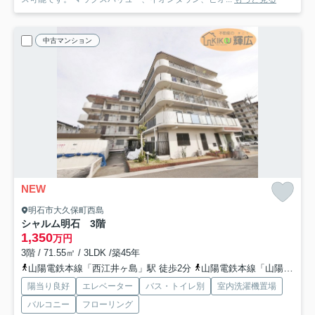
中古マンション
NEW
明石市大久保町西島
シャルム明石 3階
1,350
万円
3階 / 71.55㎡ / 3LDK /築45年
山陽電鉄本線「西江井ヶ島」駅 徒歩2分
山陽電鉄本線「山陽魚住」駅 徒歩10分
陽当り良好
エレベーター
バス・トイレ別
室内洗濯機置場
バルコニー
フローリング