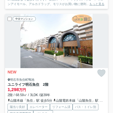
ンアイモール、アルカドラッグ、モリスがお買い物に便利...
もっと見る
中古マンション
NEW
明石市魚住町鴨池
ユニライフ明石魚住 2階
1,298
万円
2階 / 68.59㎡ / 3LDK /築39年
山陽本線「魚住」駅 徒歩5分
山陽電鉄本線「山陽魚住」駅 徒歩20分
陽当り良好
エレベーター
リフォーム済
バス・トイレ別