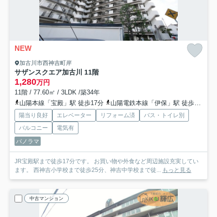
NEW
加古川市西神吉町岸
サザンスクエア加古川 11階
1,280
万円
11階 / 77.60㎡ / 3LDK /築34年
山陽本線「宝殿」駅 徒歩17分
山陽電鉄本線「伊保」駅 徒歩49分
陽当り良好
エレベーター
リフォーム済
バス・トイレ別
バルコニー
電気有
パノラマ
JR宝殿駅まで徒歩17分です。 お買い物や外食など周辺施設充実してい
ます。 西神吉小学校まで徒歩25分、神吉中学校まで徒...
もっと見る
中古マンション