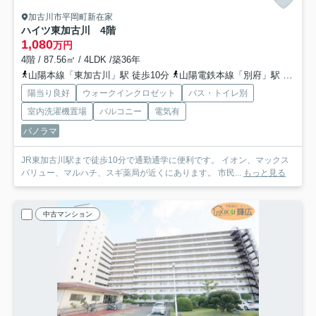
加古川市平岡町新在家
ハイツ東加古川 4階
1,080
万円
4階 / 87.56㎡ / 4LDK /築36年
山陽本線「東加古川」駅 徒歩10分
山陽電鉄本線「別府」駅 徒歩29分
陽当り良好
ウォークインクロゼット
バス・トイレ別
室内洗濯機置場
バルコニー
電気有
パノラマ
JR東加古川駅まで徒歩10分で通勤通学に便利です。 イオン、マックス
バリュー、マルハチ、スギ薬局が近くにあります。 市民...
もっと見る
中古マンション