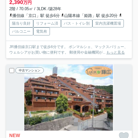
2,390
万円
2階 / 70.05㎡ / 3LDK /築28年
播但線「京口」駅 徒歩6分
山陽本線「姫路」駅 徒歩20分
山陽電鉄
陽当り良好
リフォーム済
バス・トイレ別
室内洗濯機置場
バルコニー
電気有
JR播但線京口駅まで徒歩6分です。 ボンマルシェ、マックスバリュー、
ウェルシアがお買い物に便利です。 郵便局や金融機関が...
もっと見る
中古マンション
NEW