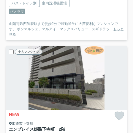
バス・トイレ別
室内洗濯機置場
パノラマ
山陽電鉄西飾磨駅まで徒歩2分で通勤通学に大変便利なマンションで
す。 ボンマルシェ、マルアイ、マックスバリュー、スギドラッ...
もっと
見る
中古マンション
NEW
姫路市下寺町
エンブレイス姫路下寺町 2階