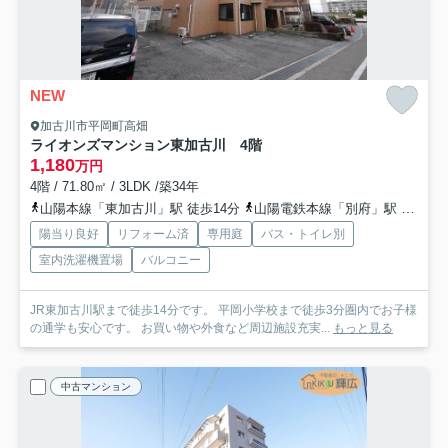
NEW
加古川市平岡町高畑
ライオンズマンション東加古川 4階
1,180
万円
4階 / 71.80㎡ / 3LDK /築34年
山陽本線「東加古川」駅 徒歩14分
山陽電鉄本線「別府」駅 徒歩33分
陽当り良好
リフォーム済
専用庭
バス・トイレ別
室内洗濯機置場
バルコニー
JR東加古川駅まで徒歩14分です。 平岡小学校まで徒歩3分圏内でお子様
の通学も安心です。 お買い物や外食など周辺施設充実...
もっと見る
中古マンション