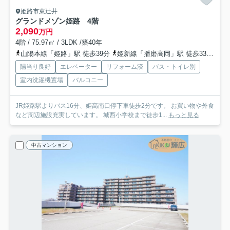
姫路市東辻井
グランドメゾン姫路 4階
2,090
万円
4階 / 75.97㎡ / 3LDK /築40年
山陽本線「姫路」駅 徒歩39分
姫新線「播磨高岡」駅 徒歩33分
播
陽当り良好
エレベーター
リフォーム済
バス・トイレ別
室内洗濯機置場
バルコニー
JR姫路駅よりバス16分、姫高南口停下車徒歩2分です。 お買い物や外食
など周辺施設充実しています。 城西小学校まで徒歩1...
もっと見る
中古マンション