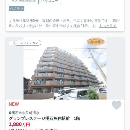
室内洗濯機置場
バルコニー
パノラマ
ＪＲ魚住駅徒歩5分、毎朝の通勤・通学、生活も便利な立地です。 錦が
丘小学校まで徒歩4分、魚住東中学校まで徒歩21分。 お...
もっと見る
中古マンション
NEW
明石市魚住町清水
グランプレステージ明石魚住駅前 1階
1,880
万円