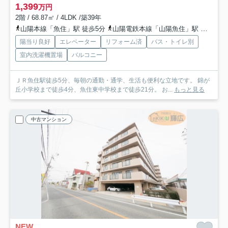
1,399
万円
2階 / 68.87㎡ / 4LDK /築39年
山陽本線「魚住」駅 徒歩5分
山陽電鉄本線「山陽魚住」駅 徒歩20分
陽当り良好
エレベーター
リフォーム済
バス・トイレ別
室内洗濯機置場
バルコニー
ＪＲ魚住駅徒歩5分、毎朝の通勤・通学、生活も便利な立地です。 錦が
丘小学校まで徒歩4分、魚住東中学校まで徒歩21分。 お...
もっと見る
中古マンション
NEW