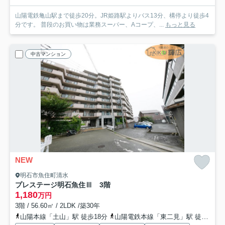
山陽電鉄亀山駅まで徒歩20分。JR姫路駅よりバス13分、構停より徒歩4
分です。 普段のお買い物は業務スーパー、Aコープ、...
もっと見る
中古マンション
NEW
明石市魚住町清水
プレステージ明石魚住Ⅲ 3階
1,180
万円
3階 / 56.60㎡ / 2LDK /築30年
山陽本線「土山」駅 徒歩18分
山陽電鉄本線「東二見」駅 徒歩30分