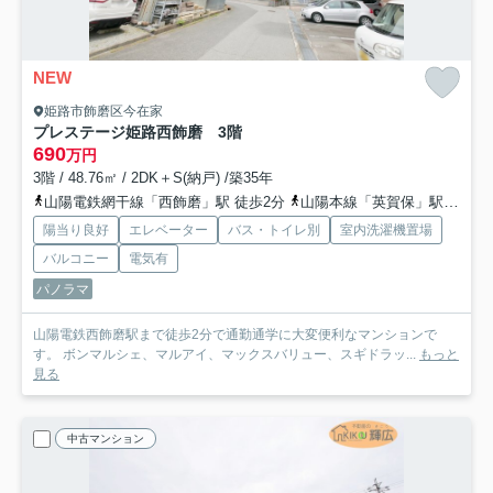
NEW
姫路市飾磨区今在家
プレステージ姫路西飾磨 3階
690
万円
3階 / 48.76㎡ / 2DK＋S(納戸) /築35年
山陽電鉄網干線「西飾磨」駅 徒歩2分
山陽本線「英賀保」駅 徒歩17分
陽当り良好
エレベーター
バス・トイレ別
室内洗濯機置場
バルコニー
電気有
パノラマ
山陽電鉄西飾磨駅まで徒歩2分で通勤通学に大変便利なマンションで
す。 ボンマルシェ、マルアイ、マックスバリュー、スギドラッ...
もっと
見る
中古マンション