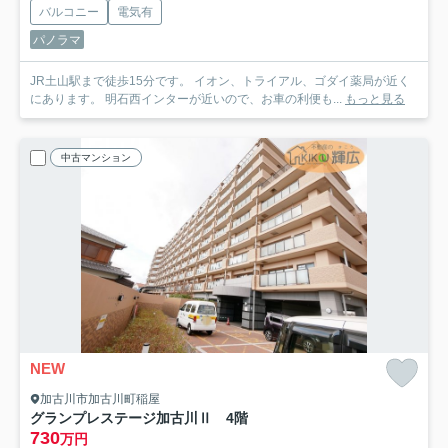
バルコニー
電気有
パノラマ
JR土山駅まで徒歩15分です。 イオン、トライアル、ゴダイ薬局が近く
にあります。 明石西インターが近いので、お車の利便も...
もっと見る
中古マンション
NEW
加古川市加古川町稲屋
グランプレステージ加古川Ⅱ 4階
730
万円