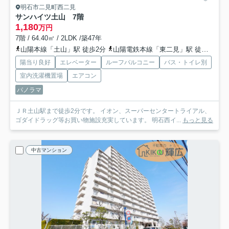
明石市二見町西二見
サンハイツ土山 7階
1,180
万円
7階 / 64.40㎡ / 2LDK /築47年
山陽本線「土山」駅 徒歩2分
山陽電鉄本線「東二見」駅 徒歩30分
陽当り良好
エレベーター
ルーフバルコニー
バス・トイレ別
室内洗濯機置場
エアコン
パノラマ
ＪＲ土山駅まで徒歩2分です。 イオン、スーパーセンタートライアル、
ゴダイドラッグ等お買い物施設充実しています。 明石西イ...
もっと見る
中古マンション