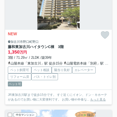
NEW
加古川市野口町野口
藤和東加古川ハイタウンC棟 3階
1,350
万円
3階 / 71.29㎡ / 2LDK /築39年
山陽本線「東加古川」駅 徒歩15分
山陽電鉄本線「別府」駅 徒歩40分
ペット飼育可
ペット相談
陽当り良好
エレベーター
リフォーム済
バス・トイレ別
ペット可
JR東加古川駅まで徒歩15分です。 すぐ近くにイオン、ドン・キホーテ
があるのでお買い物に大変便利です。 お買い物や外食な...
もっと見る
中古マンション