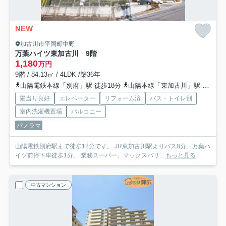
NEW
加古川市平岡町中野
万葉ハイツ東加古川 9階
1,180
万円
9階 / 84.13㎡ / 4LDK /築36年
山陽電鉄本線「別府」駅 徒歩18分
山陽本線「東加古川」駅 徒歩27分
陽当り良好
エレベーター
リフォーム済
バス・トイレ別
室内洗濯機置場
バルコニー
パノラマ
山陽電鉄別府駅まで徒歩18分です。 JR東加古川駅よりバス8分、万葉ハ
イツ前停下車徒歩1分。 業務スーパー、マックスバリ...
もっと見る
中古マンション