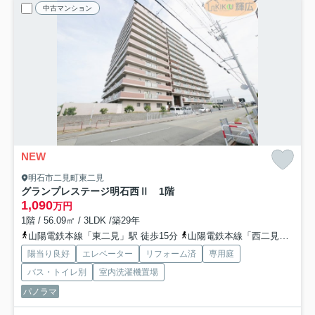
中古マンション
NEW
明石市二見町東二見
グランプレステージ明石西Ⅱ 1階
1,090
万円
1階 / 56.09㎡ / 3LDK /築29年
山陽電鉄本線「東二見」駅 徒歩15分
山陽電鉄本線「西二見」駅 徒歩22分
陽当り良好
エレベーター
リフォーム済
専用庭
バス・トイレ別
室内洗濯機置場
パノラマ