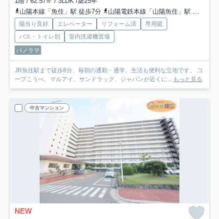
1階 / 62.57㎡ / 3LDK /築25年
山陽本線「魚住」駅 徒歩7分
山陽電鉄本線「山陽魚住」駅 徒歩20分
陽当り良好
エレベーター
リフォーム済
専用庭
バス・トイレ別
室内洗濯機置場
パノラマ
JR魚住駅まで徒歩8分、毎朝の通勤・通学、生活も便利な立地です。 コ
ープこうべ、マルアイ、サンドラッグ、ジャパンが近くに...
もっと見る
中古マンション
NEW