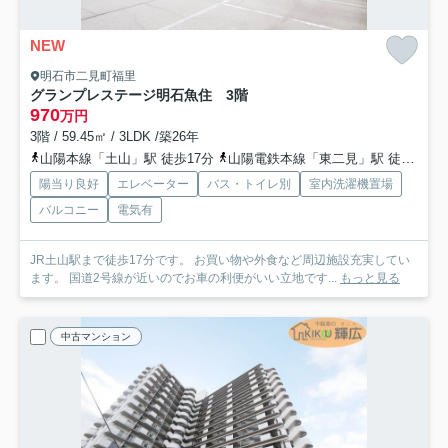
NEW
明石市二見町福里
グランプレステージ明石魚住 3階
970
万円
3階 / 59.45㎡ / 3LDK /築26年
山陽本線「土山」駅 徒歩17分
山陽電鉄本線「東二見」駅 徒歩26分
陽当り良好
エレベーター
バス・トイレ別
室内洗濯機置場
バルコニー
電気有
JR土山駅まで徒歩17分です。 お買い物や外食など周辺施設充実してい
ます。 国道2号線が近いのでお車の利便がいい立地です...
もっと見る
中古マンション