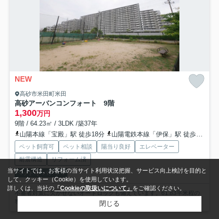
NEW
高砂市米田町米田
高砂アーバンコンフォート 9階
1,300
万円
9階 / 64.23㎡ / 3LDK /築37年
山陽本線「宝殿」駅 徒歩18分
山陽電鉄本線「伊保」駅 徒歩31分
ペット飼育可
ペット相談
陽当り良好
エレベーター
耐震構造
リフォーム済
当サイトでは、お客様の当サイト利用状況把握、サービス向上検討を目的と
ペット可
パノラマ
して、クッキー（Cookie）を使用しています。
詳しくは、当社の
「Cookieの取扱いについて」
をご確認ください。
不審者対策に欠かせないオートロックも備えています。61.83平米程の
専有面積でスペースも十分。地上15階建てなので、開放...
もっと見る
閉じる