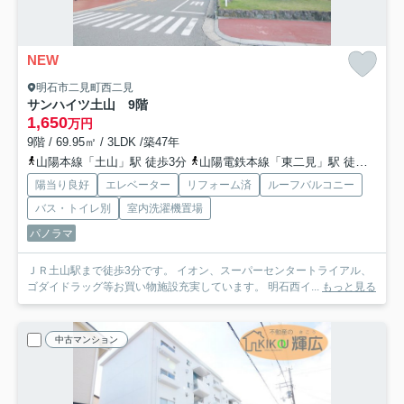
NEW
明石市二見町西二見
サンハイツ土山 9階
1,650
万円
9階 / 69.95㎡ / 3LDK /築47年
山陽本線「土山」駅 徒歩3分
山陽電鉄本線「東二見」駅 徒歩30分
陽当り良好
エレベーター
リフォーム済
ルーフバルコニー
バス・トイレ別
室内洗濯機置場
パノラマ
ＪＲ土山駅まで徒歩3分です。 イオン、スーパーセンタートライアル、
ゴダイドラッグ等お買い物施設充実しています。 明石西イ...
もっと見る
中古マンション