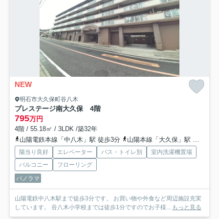
NEW
明石市大久保町谷八木
プレステージ南大久保 4階
795
万円
4階 / 55.18㎡ / 3LDK /築32年
山陽電鉄本線「中八木」駅 徒歩3分
山陽本線「大久保」駅 徒歩24分
陽当り良好
エレベーター
バス・トイレ別
室内洗濯機置場
バルコニー
フローリング
パノラマ
山陽電鉄中八木駅まで徒歩3分です。 お買い物や外食など周辺施設充実
しています。 谷八木小学校までは徒歩1分ですのでお子様...
もっと見る