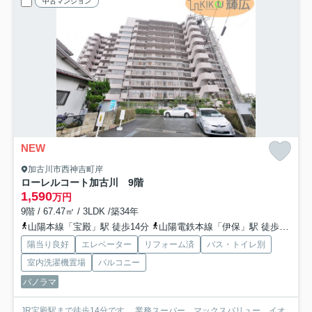
中古マンション
NEW
加古川市西神吉町岸
ローレルコート加古川 9階
1,590
万円
9階 / 67.47㎡ / 3LDK /築34年
山陽本線「宝殿」駅 徒歩14分
山陽電鉄本線「伊保」駅 徒歩47分
陽当り良好
エレベーター
リフォーム済
バス・トイレ別
室内洗濯機置場
バルコニー
パノラマ
JR宝殿駅まで徒歩14分です。 業務スーパー、マックスバリュー、イオ