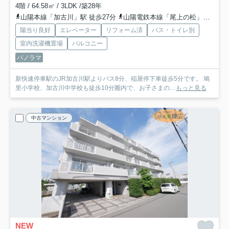
4階 / 64.58㎡ / 3LDK /築28年
山陽本線「加古川」駅 徒歩27分
山陽電鉄本線「尾上の松」駅 徒歩29分
陽当り良好
エレベーター
リフォーム済
バス・トイレ別
室内洗濯機置場
バルコニー
パノラマ
新快速停車駅のJR加古川駅よりバス8分、稲屋停下車徒歩5分です。 鳩
里小学校、加古川中学校も徒歩10分圏内で、お子さまの...
もっと見る
中古マンション
NEW