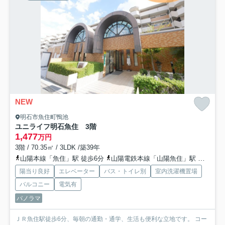
NEW
明石市魚住町鴨池
ユニライフ明石魚住 3階
1,477
万円
3階 / 70.35㎡ / 3LDK /築39年
山陽本線「魚住」駅 徒歩6分
山陽電鉄本線「山陽魚住」駅 徒歩20分
陽当り良好
エレベーター
バス・トイレ別
室内洗濯機置場
バルコニー
電気有
パノラマ
ＪＲ魚住駅徒歩6分、毎朝の通勤・通学、生活も便利な立地です。 コー