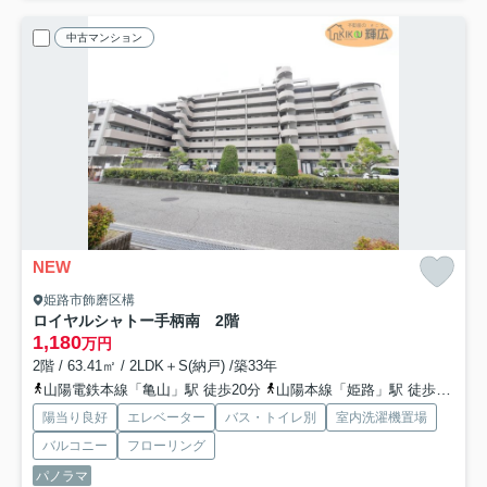
中古マンション
NEW
姫路市飾磨区構
ロイヤルシャトー手柄南 2階
1,180
万円
2階 / 63.41㎡ / 2LDK＋S(納戸) /築33年
山陽電鉄本線「亀山」駅 徒歩20分
山陽本線「姫路」駅 徒歩51分
陽当り良好
エレベーター
バス・トイレ別
室内洗濯機置場
バルコニー
フローリング
パノラマ