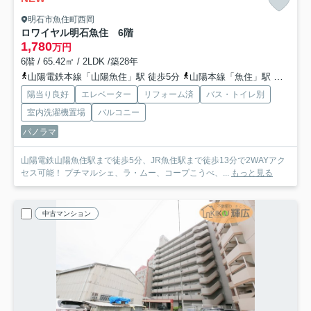
明石市魚住町西岡
ロワイヤル明石魚住 6階
1,780
万円
6階 / 65.42㎡ / 2LDK /築28年
山陽電鉄本線「山陽魚住」駅 徒歩5分
山陽本線「魚住」駅 徒歩13分
陽当り良好
エレベーター
リフォーム済
バス・トイレ別
室内洗濯機置場
バルコニー
パノラマ
山陽電鉄山陽魚住駅まで徒歩5分、JR魚住駅まで徒歩13分で2WAYアク
セス可能！ プチマルシェ、ラ・ムー、コープこうべ、...
もっと見る
中古マンション