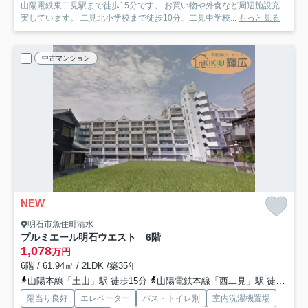
山陽電鉄東二見駅まで徒歩15分です。 お買い物や外食など周辺施設充
実しています。 二見北小学校まで徒歩10分、二見中学校...
もっと見る
中古マンション
NEW
明石市魚住町清水
プルミエール明石ウエスト 6階
1,078
万円
6階 / 61.94㎡ / 2LDK /築35年
山陽本線「土山」駅 徒歩15分
山陽電鉄本線「西二見」駅 徒歩37分
陽当り良好
エレベーター
バス・トイレ別
室内洗濯機置場