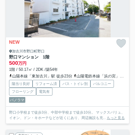
NEW
加古川市野口町野口
野口マンション 1階
500
万円
1階 / 50.17㎡ / 2DK /築54年
山陽本線「東加古川」駅 徒歩23分
山陽電鉄本線「浜の宮」駅 徒歩41分
陽当り良好
リフォーム済
バス・トイレ別
バルコニー
フローリング
電気有
パノラマ
野口小学校まで徒歩3分、中部中学校まで徒歩10分。 マックスバリュ、
イオン、ドン・キホーテなどが近くにあり、周辺施設も充...
もっと見る