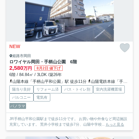
NEW
姫路市岡田
ロワイヤル岡田・手柄山公園 6階
2,580
万円
8月2日 値下げ
6階 / 84.84㎡ / 3LDK /築26年
山陽本線「手柄山平和公園」駅 徒歩11分
山陽電鉄本線「手柄」駅 徒歩29分
陽当り良好
リフォーム済
バス・トイレ別
室内洗濯機置場
バルコニー
電気有
パノラマ
JR手柄山平和公園駅まで徒歩11分です。 お買い物や外食など周辺施設
充実しています。 荒井小学校まで徒歩7分、山陽中学校...
もっと見る