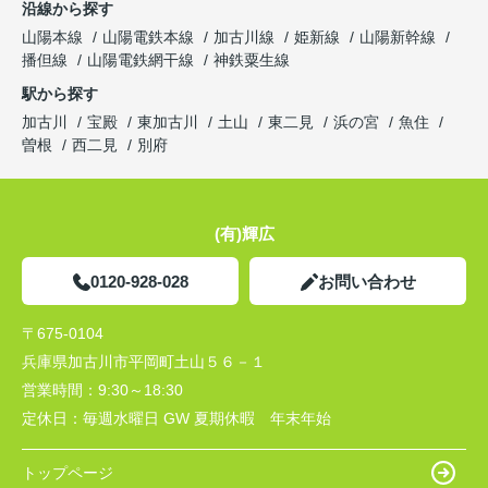
沿線から探す
山陽本線
山陽電鉄本線
加古川線
姫新線
山陽新幹線
播但線
山陽電鉄網干線
神鉄粟生線
駅から探す
加古川
宝殿
東加古川
土山
東二見
浜の宮
魚住
曽根
西二見
別府
(有)輝広
0120-928-028
お問い合わせ
〒675-0104
兵庫県加古川市平岡町土山５６－１
営業時間：
9:30～18:30
定休日：
毎週水曜日 GW 夏期休暇 年末年始
トップページ