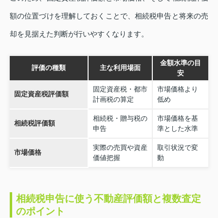
額の位置づけを理解しておくことで、相続税申告と将来の売
却を見据えた判断が行いやすくなります。
金額水準の目
評価の種類
主な利用場面
安
固定資産税・都市
市場価格より
固定資産税評価額
計画税の算定
低め
相続税・贈与税の
市場価格を基
相続税評価額
申告
準とした水準
実際の売買や資産
取引状況で変
市場価格
価値把握
動
相続税申告に使う不動産評価額と複数査定
のポイント