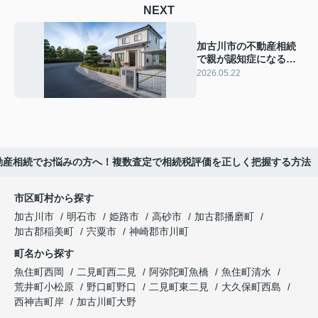
NEXT
加古川市の不動産相続
で親が認知症になる前
に備える家族信託の進
2026.05.22
め方と実家売却のポイ
ント
動産相続でお悩みの方へ！複数査定で相続税評価を正しく把握する方法
市区町村から探す
加古川市
明石市
姫路市
高砂市
加古郡播磨町
加古郡稲美町
宍粟市
神崎郡市川町
町名から探す
魚住町西岡
二見町西二見
阿弥陀町魚橋
魚住町清水
荒井町小松原
野口町野口
二見町東二見
大久保町西島
西神吉町岸
加古川町大野