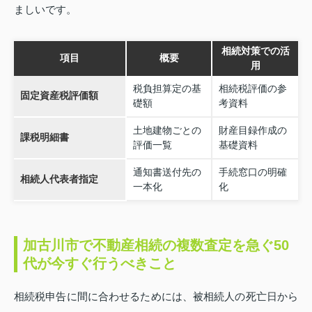
ましいです。
相続対策での活
項目
概要
用
税負担算定の基
相続税評価の参
固定資産税評価額
礎額
考資料
土地建物ごとの
財産目録作成の
課税明細書
評価一覧
基礎資料
通知書送付先の
手続窓口の明確
相続人代表者指定
一本化
化
加古川市で不動産相続の複数査定を急ぐ50
代が今すぐ行うべきこと
相続税申告に間に合わせるためには、被相続人の死亡日から