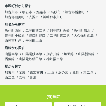
市区町村から探す
加古川市
明石市
姫路市
高砂市
加古郡播磨町
加古郡稲美町
宍粟市
神崎郡市川町
町名から探す
魚住町西岡
二見町西二見
阿弥陀町魚橋
魚住町清水
荒井町小松原
野口町野口
二見町東二見
大久保町西島
西神吉町岸
平岡町土山
沿線から探す
山陽本線
山陽電鉄本線
加古川線
姫新線
山陽新幹線
播但線
山陽電鉄網干線
神鉄粟生線
駅から探す
加古川
宝殿
東加古川
土山
浜の宮
魚住
東二見
西二見
曽根
別府
(有)輝広