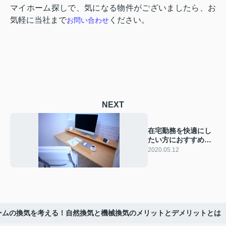
マイホーム探しで、気になる物件がございましたら、お
気軽に当社まで
ください。
お問い合わせ
NEXT
在宅勤務を快適にし
たい方におすすめの2
つの方法
2020.05.12
ームの換気を考える！自然換気と機械換気のメリットとデメリットとは