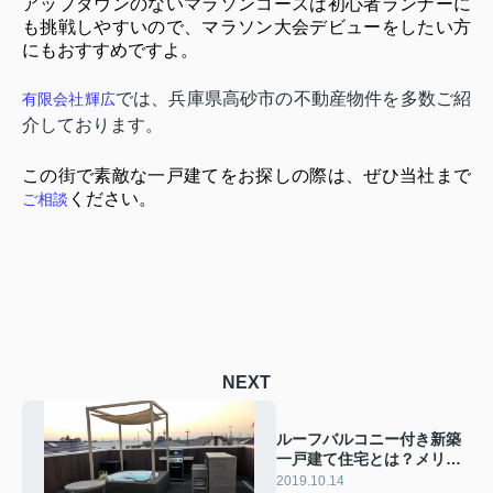
アップダウンのないマラソンコースは初心者ランナーに
も挑戦しやすいので、マラソン大会デビューをしたい方
にもおすすめですよ。
では、兵庫県高砂市の不動産物件を多数ご紹
有限会社輝広
介しております。
この街で素敵な一戸建てをお探しの際は、ぜひ当社まで
ください。
ご相談
NEXT
ルーフバルコニー付き新築
一戸建て住宅とは？メリッ
ト・デメリットをご紹介
2019.10.14