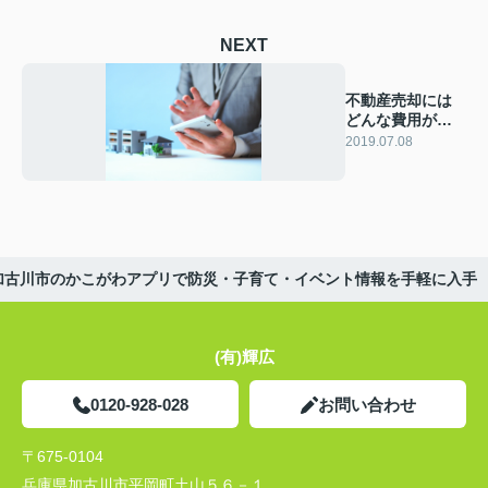
NEXT
不動産売却には
どんな費用がか
かる？
2019.07.08
加古川市のかこがわアプリで防災・子育て・イベント情報を手軽に入手
(有)輝広
0120-928-028
お問い合わせ
〒675-0104
兵庫県加古川市平岡町土山５６－１