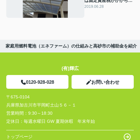
は固定資産税がかからな
いって本当！？
2019.06.28
家庭用燃料電池（エネファーム）の仕組みと高砂市の補助金を紹介
(有)輝広
0120-928-028
お問い合わせ
〒675-0104
兵庫県加古川市平岡町土山５６－１
営業時間：
9:30～18:30
定休日：
毎週水曜日 GW 夏期休暇 年末年始
トップページ