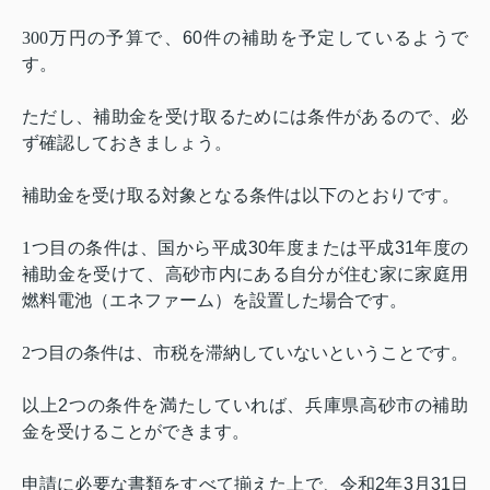
300
万円の予算で、
60
件の補助を予定しているようで
す。
ただし、補助金を受け取るためには条件があるので、必
ず確認しておきましょう。
補助金を受け取る対象となる条件は以下のとおりです。
1
つ目の条件は、国から平成
30
年度または平成
31
年度の
補助金を受けて、高砂市内にある自分が住む家に家庭用
燃料電池（エネファーム）を設置した場合です。
2
つ目の条件は、市税を滞納していないということです。
以上
2
つの条件を満たしていれば、兵庫県高砂市の補助
金を受けることができます。
申請に必要な書類をすべて揃えた上で、令和
2
年
3
月
31
日