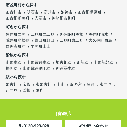
市区町村から探す
加古川市
明石市
高砂市
姫路市
加古郡播磨町
加古郡稲美町
宍粟市
神崎郡市川町
町名から探す
魚住町西岡
二見町西二見
阿弥陀町魚橋
魚住町清水
荒井町小松原
野口町野口
二見町東二見
大久保町西島
西神吉町岸
平岡町土山
沿線から探す
山陽本線
山陽電鉄本線
加古川線
姫新線
山陽新幹線
播但線
山陽電鉄網干線
神鉄粟生線
駅から探す
加古川
宝殿
東加古川
土山
浜の宮
魚住
東二見
西二見
曽根
別府
(有)輝広
0120-928-028
お問い合わせ