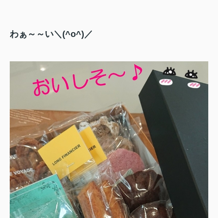
わぁ～～い＼(^o^)／