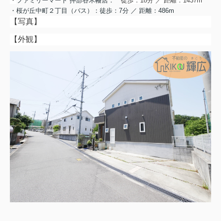
・
ファミリーマート 押部谷木幡店：
徒歩：18分 ／ 距離：1437m
・桜が丘中町２丁目（バス）：徒歩：7分 ／ 距離：486m
【写真】
【外観】