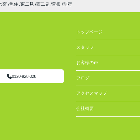
の宮
魚住
東二見
西二見
曽根
別府
トップページ
スタッフ
お客様の声
0120-928-028
ブログ
アクセスマップ
会社概要