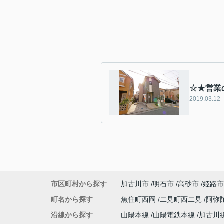
☆★営業
2019.03.12
市区町村から探す
加古川市
明石市
高砂市
姫路市
町名から探す
魚住町西岡
二見町西二見
阿弥
沿線から探す
山陽本線
山陽電鉄本線
加古川