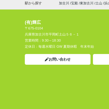
駅から探す
加古川
宝殿
東加古川
土山
浜
(有)輝広
〒675-0104
兵庫県加古川市平岡町土山５６－１
営業時間：
9:30～18:30
定休日：
毎週水曜日 GW 夏期休暇 年末年始
お問い合わせ