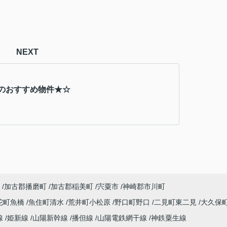
NEXT
のおすすめ物件★☆
加古郡播磨町
加古郡稲美町
宍粟市
神崎郡市川町
陀町魚橋
魚住町清水
荒井町小松原
野口町野口
二見町東二見
大久保
線
姫新線
山陽新幹線
播但線
山陽電鉄網干線
神鉄粟生線