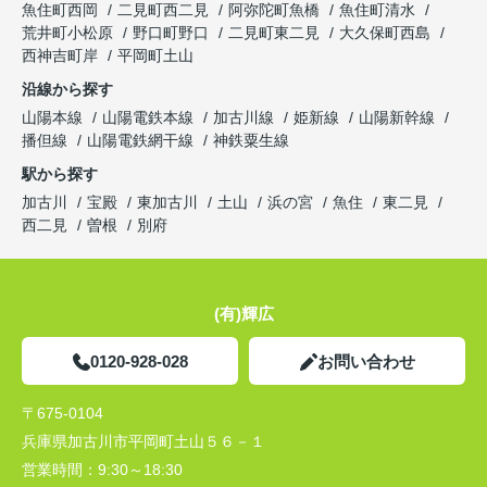
魚住町西岡
二見町西二見
阿弥陀町魚橋
魚住町清水
荒井町小松原
野口町野口
二見町東二見
大久保町西島
西神吉町岸
平岡町土山
沿線から探す
山陽本線
山陽電鉄本線
加古川線
姫新線
山陽新幹線
播但線
山陽電鉄網干線
神鉄粟生線
駅から探す
加古川
宝殿
東加古川
土山
浜の宮
魚住
東二見
西二見
曽根
別府
(有)輝広
0120-928-028
お問い合わせ
〒675-0104
兵庫県加古川市平岡町土山５６－１
営業時間：
9:30～18:30