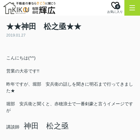
0
お気に入り
★★神田 松之亟★★
2019.01.27
こんにちは(^^)
営業の大谷です!!
昨年ですが、堀部 安兵衛の話しを聞きに明石まで行ってきまし
た★
堀部 安兵衛と聞くと、赤穂浪士で一番剣豪と言うイメージです
が
神田 松之亟
講談師