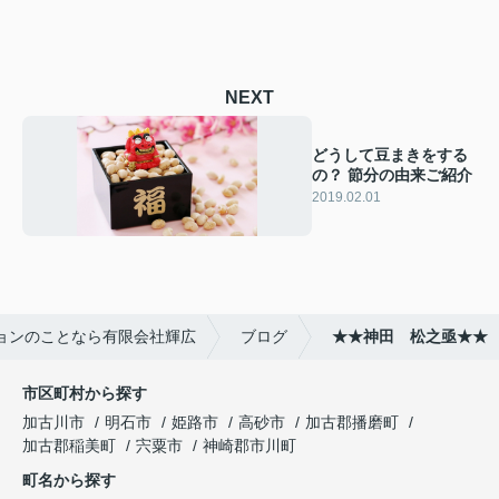
NEXT
どうして豆まきをする
の？ 節分の由来ご紹介
2019.02.01
ョンのことなら有限会社輝広
ブログ
★★神田 松之亟★★
市区町村から探す
加古川市
明石市
姫路市
高砂市
加古郡播磨町
加古郡稲美町
宍粟市
神崎郡市川町
町名から探す