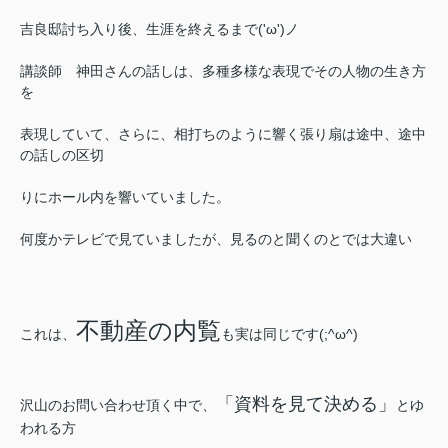
吉良邸討ち入り後、生涯を終えるまで
('ω')ノ
講談師 神田さんの話しは、多種多様な表現でその人物の生き方
を
表現していて、さらに、相打ちのように響く張り扇は途中、途中
の話しの区切
り
にホール内を響いていました。
何度かテレビで見ていましたが、見るのと聞くのとでは大違い
不動産の内覧
これは、
も実は同じです(;^ω^)
「資料を見て決める」
沢山のお問い合わせ頂く中で、
とゆ
われる方