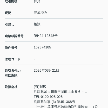
仲介
取引態様
完成済み
現況
相談
引渡し
第H24-12348号
建築確認番号
102374185
物件番号
-
管理コード
2026年08月21日
取引条件の
有効期限
(有)輝広
取扱会社
兵庫県加古川市平岡町土山５６－１
TEL:
0120-928-028
兵庫県知事 (3) 第451368号
（一社）兵庫県宅地建物取引業協会 （公