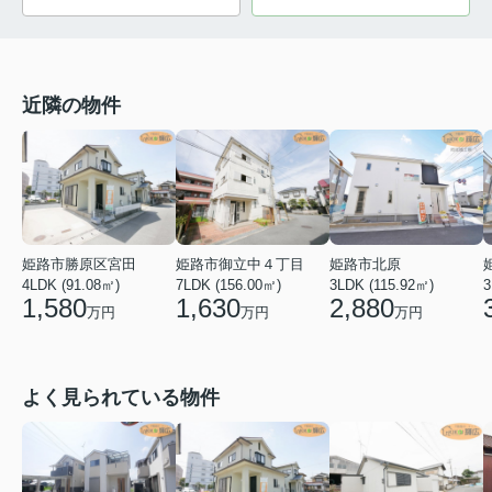
近隣の物件
姫路市勝原区宮田
姫路市御立中４丁目
姫路市北原
4LDK (91.08㎡)
7LDK (156.00㎡)
3LDK (115.92㎡)
3
1,580
1,630
2,880
万円
万円
万円
よく見られている物件