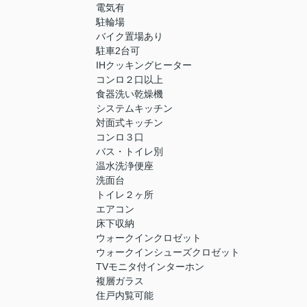
電気有
駐輪場
バイク置場あり
駐車2台可
IHクッキングヒーター
コンロ２口以上
食器洗い乾燥機
システムキッチン
対面式キッチン
コンロ３口
バス・トイレ別
温水洗浄便座
洗面台
トイレ２ヶ所
エアコン
床下収納
ウォークインクロゼット
ウォークインシューズクロゼット
TVモニタ付インターホン
複層ガラス
住戸内覧可能