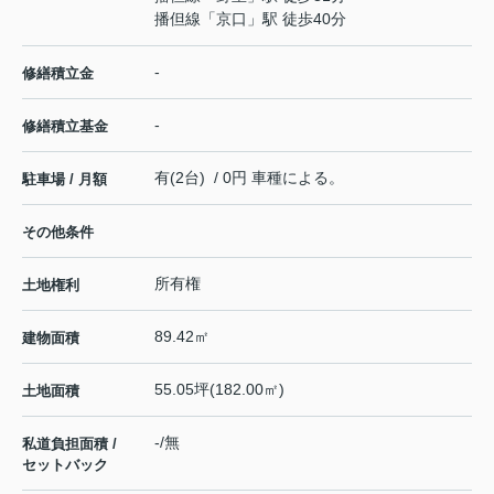
播但線
「
京口
」駅 徒歩40分
-
修繕積立金
-
修繕積立基金
有(2台) / 0円 車種による。
駐車場 / 月額
その他条件
所有権
土地権利
89.42㎡
建物面積
55.05坪(182.00㎡)
土地面積
-/無
私道負担面積 /
セットバック