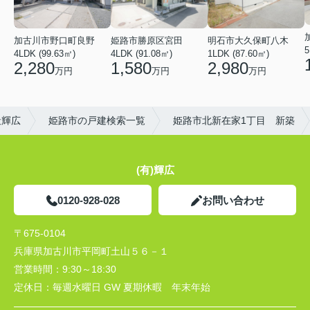
加古川市野口町良野
姫路市勝原区宮田
明石市大久保町八木
5
4LDK (99.63㎡)
4LDK (91.08㎡)
1LDK (87.60㎡)
2,280
1,580
2,980
万円
万円
万円
社輝広
姫路市の戸建検索一覧
姫路市北新在家1丁目 新築
(有)輝広
0120-928-028
お問い合わせ
〒675-0104
兵庫県加古川市平岡町土山５６－１
営業時間：
9:30～18:30
定休日：
毎週水曜日 GW 夏期休暇 年末年始