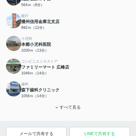
564ｍ（8分）
銀行
播州信用金庫北支店
892ｍ（12分）
小児科
本郷小児科医院
1030ｍ（13分）
コンビニエンスストア
ファミリーマート 広峰店
1049ｍ（14分）
歯科
森下歯科クリニック
1056ｍ（14分）
すべて見る
メールで共有する
LINEで共有する