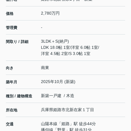
2,780万円
価格
-
管理費
3LDK＋S(納戸)
間取り / 詳細
LDK 18.0帖 1室
/
洋室 6.0帖 1室
/
洋室 4.5帖 2室
/
S 3.0帖 1室
南東
向き
2025年10月 (新築)
築年月
新築一戸建 / 木造
種別 / 建物構造
兵庫県
姫路市
北新在家
１丁目
所在地
山陽本線
「
姫路
」駅 徒歩44分
交通
播但線
「
野里
」駅 徒歩31分