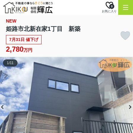
0
お気に入り
NEW
姫路市北新在家1丁目 新築
7月31日 値下げ
2,780
万円
1
/
11