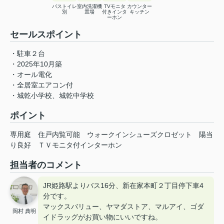
バストイレ
室内洗濯機
TVモニタ
カウンター
別
置場
付きインタ
キッチン
ーホン
セールスポイント
・駐車２台
・2025年10月築
・オール電化
・全居室エアコン付
・城乾小学校、城乾中学校
ポイント
専用庭
住戸内覧可能
ウォークインシューズクロゼット
陽当
り良好
ＴＶモニタ付インターホン
担当者のコメント
JR姫路駅よりバス16分、新在家本町２丁目停下車4
分です。
マックスバリュー、ヤマダストア、マルアイ、ゴダ
岡村 典明
イドラッグがお買い物にいいですね。