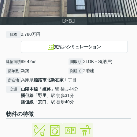
【外観】
2,780万円
価格
支払いシミュレーション
89.42㎡
3LDK＋S(納戸)
建物面積
間取り
新築
2階建
築年数
階建て
兵庫県
姫路市
北新在家
１丁目
所在地
山陽本線
「
姫路
」駅 徒歩44分
交通
播但線
「
野里
」駅 徒歩31分
播但線
「
京口
」駅 徒歩40分
物件の特徴