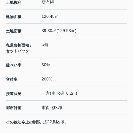
所有権
土地権利
120.48㎡
建物面積
39.30坪(129.93㎡)
土地面積
-/無
私道負担面積 /
セットバック
60%
建ぺい率
200%
容積率
一方(南 公道 6.2m)
接道状況
市街化区域
都市計画
法22条区域。
その他法令上の制限