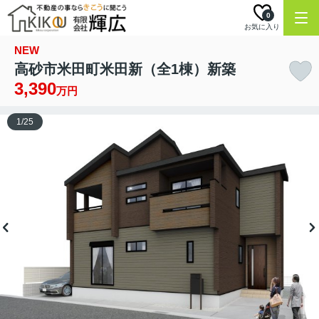
0
お気に入り
NEW
高砂市米田町米田新（全1棟）新築
3,390
万円
1
/
25