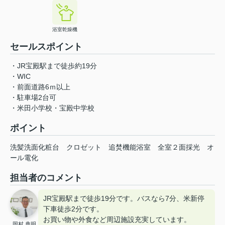
浴室乾燥機
セールスポイント
・JR宝殿駅まで徒歩約19分
・WIC
・前面道路6ｍ以上
・駐車場2台可
・米田小学校・宝殿中学校
ポイント
洗髪洗面化粧台
クロゼット
追焚機能浴室
全室２面採光
オ
ール電化
担当者のコメント
JR宝殿駅まで徒歩19分です。バスなら7分、米新停
下車徒歩2分です。
お買い物や外食など周辺施設充実しています。
岡村 典明