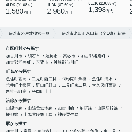
5LDK (119.88㎡)
4LDK (91.08㎡)
1LDK (87.60㎡)
4
1,398
1,580
2,980
万円
万円
万円
高砂市の戸建検索一覧
高砂市米田町米田新（全1棟）新築
市区町村から探す
加古川市
明石市
姫路市
高砂市
加古郡播磨町
加古郡稲美町
宍粟市
神崎郡市川町
町名から探す
魚住町西岡
二見町西二見
阿弥陀町魚橋
魚住町清水
荒井町小松原
野口町野口
二見町東二見
大久保町西島
西神吉町岸
平岡町土山
沿線から探す
山陽本線
山陽電鉄本線
加古川線
姫新線
山陽新幹線
播但線
山陽電鉄網干線
神鉄粟生線
駅から探す
加古川
宝殿
東加古川
土山
浜の宮
魚住
東二見