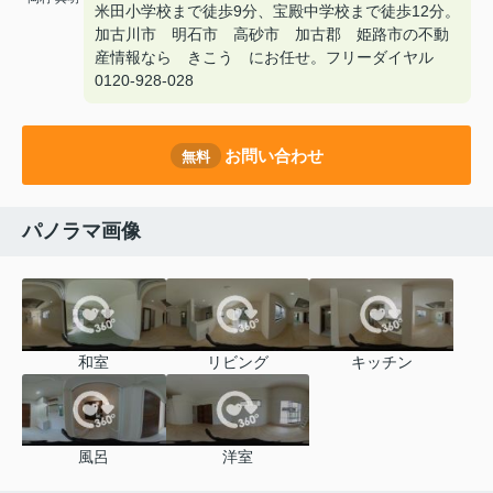
米田小学校まで徒歩9分、宝殿中学校まで徒歩12分。
加古川市 明石市 高砂市 加古郡 姫路市の不動
産情報なら きこう にお任せ。フリーダイヤル
0120-928-028
お問い合わせ
無料
パノラマ画像
和室
リビング
キッチン
風呂
洋室