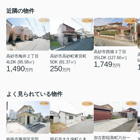
近隣の物件
高砂市西畑３丁目
高砂市梅井２丁目
高砂市高砂町東宮町
3SLDK (127.60㎡)
6
4LDK (95.58㎡)
5DK (81.37㎡)
1,749
万円
1,490
250
万円
万円
よく見られている物件
加古郡稲美町六分一
姫路市勝原区宮田
明石市大久保町八木