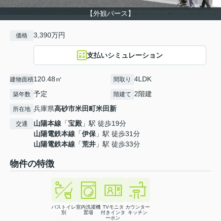
【外観パース】
3,390万円
価格
支払いシミュレーション
120.48㎡
4LDK
建物面積
間取り
予定
2階建
築年数
階建て
兵庫県
高砂市
米田町米田新
所在地
山陽本線
「
宝殿
」駅 徒歩19分
交通
山陽電鉄本線
「
伊保
」駅 徒歩31分
山陽電鉄本線
「
荒井
」駅 徒歩33分
物件の特徴
バストイレ
室内洗濯機
TVモニタ
カウンター
別
置場
付きインタ
キッチン
ーホン