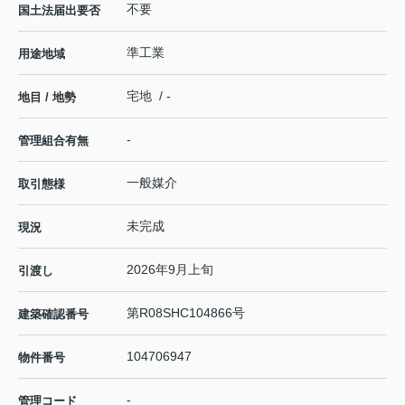
不要
国土法届出要否
準工業
用途地域
宅地 / -
地目 / 地勢
-
管理組合有無
一般媒介
取引態様
未完成
現況
2026年9月上旬
引渡し
第R08SHC104866号
建築確認番号
104706947
物件番号
-
管理コード