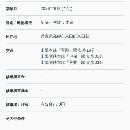
2026年8月 (予定)
築年月
新築一戸建 / 木造
種別 / 建物構造
兵庫県
高砂市
米田町米田新
所在地
山陽本線
「
宝殿
」駅 徒歩19分
交通
山陽電鉄本線
「
伊保
」駅 徒歩31分
山陽電鉄本線
「
荒井
」駅 徒歩33分
-
修繕積立金
-
修繕積立基金
有(2台) / 0円
駐車場 / 月額
その他条件