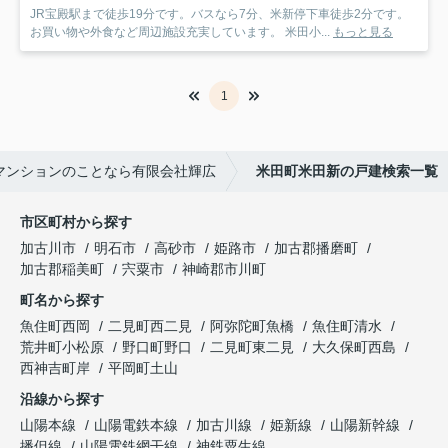
JR宝殿駅まで徒歩19分です。バスなら7分、米新停下車徒歩2分です。
お買い物や外食など周辺施設充実しています。 米田小...
もっと見る
1
マンションのことなら有限会社輝広
米田町米田新の戸建検索一覧
市区町村から探す
加古川市
明石市
高砂市
姫路市
加古郡播磨町
加古郡稲美町
宍粟市
神崎郡市川町
町名から探す
魚住町西岡
二見町西二見
阿弥陀町魚橋
魚住町清水
荒井町小松原
野口町野口
二見町東二見
大久保町西島
西神吉町岸
平岡町土山
沿線から探す
山陽本線
山陽電鉄本線
加古川線
姫新線
山陽新幹線
播但線
山陽電鉄網干線
神鉄粟生線