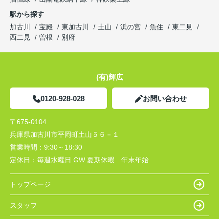
駅から探す
加古川
宝殿
東加古川
土山
浜の宮
魚住
東二見
西二見
曽根
別府
(有)輝広
0120-928-028
お問い合わせ
〒675-0104
兵庫県加古川市平岡町土山５６－１
営業時間：
9:30～18:30
定休日：
毎週水曜日 GW 夏期休暇 年末年始
トップページ
スタッフ