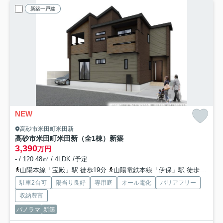
新築一戸建
NEW
高砂市米田町米田新
高砂市米田町米田新（全1棟）新築
3,390
万円
- / 120.48㎡ / 4LDK /予定
山陽本線「宝殿」駅 徒歩19分
山陽電鉄本線「伊保」駅 徒歩31分
駐車2台可
陽当り良好
専用庭
オール電化
バリアフリー
収納豊富
パノラマ
新築