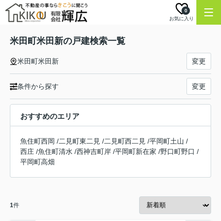
0
お気に入り
米田町米田新の戸建検索一覧
米田町米田新
変更
条件から探す
変更
おすすめのエリア
魚住町西岡
/
二見町東二見
/
二見町西二見
/
平岡町土山
/
西庄
/
魚住町清水
/
西神吉町岸
/
平岡町新在家
/
野口町野口
/
平岡町高畑
1
件