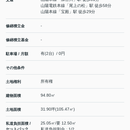
山陽電鉄本線
「
尾上の松
」駅 徒歩58分
山陽本線
「
宝殿
」駅 徒歩29分
-
修繕積立金
-
修繕積立基金
有(2台) / 0円
駐車場 / 月額
その他条件
所有権
土地権利
94.80㎡
建物面積
31.90坪(105.47㎡)
土地面積
25.05㎡/要 12.50㎡
私道負担面積 /
セットバック
私道負担割合 : 1/2