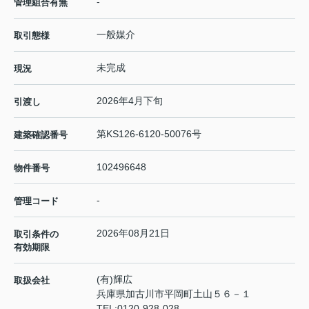
-
管理組合有無
一般媒介
取引態様
未完成
現況
2026年4月下旬
引渡し
第KS126-6120-50076号
建築確認番号
102496648
物件番号
-
管理コード
2026年08月21日
取引条件の
有効期限
(有)輝広
取扱会社
兵庫県加古川市平岡町土山５６－１
TEL:
0120-928-028