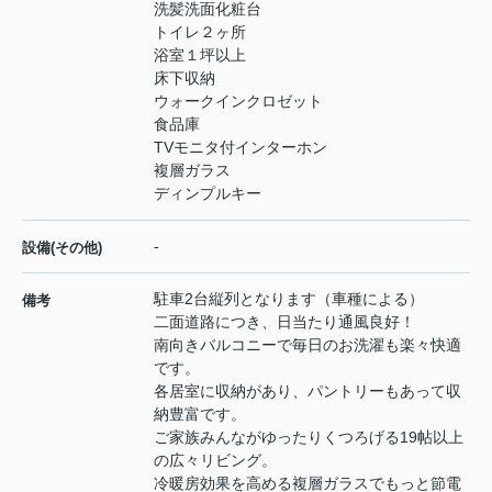
洗髪洗面化粧台
トイレ２ヶ所
浴室１坪以上
床下収納
ウォークインクロゼット
食品庫
TVモニタ付インターホン
複層ガラス
ディンプルキー
-
設備(その他)
駐車2台縦列となります（車種による）
備考
二面道路につき、日当たり通風良好！
南向きバルコニーで毎日のお洗濯も楽々快適
です。
各居室に収納があり、パントリーもあって収
納豊富です。
ご家族みんながゆったりくつろげる19帖以上
の広々リビング。
冷暖房効果を高める複層ガラスでもっと節電