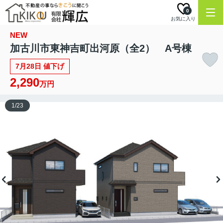
0
お気に入り
NEW
加古川市東神吉町出河原（全2） A号棟
7月28日 値下げ
2,290
万円
1
/
23