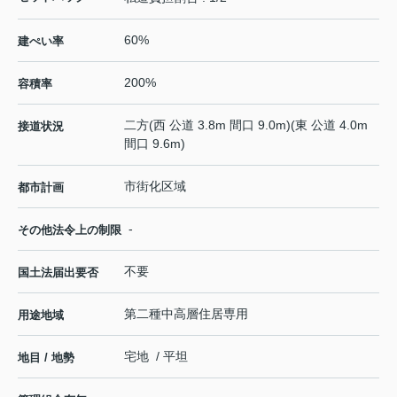
60%
建ぺい率
200%
容積率
二方(西 公道 3.8m 間口 9.0m)(東 公道 4.0m
接道状況
間口 9.6m)
市街化区域
都市計画
-
その他法令上の制限
不要
国土法届出要否
第二種中高層住居専用
用途地域
宅地 / 平坦
地目 / 地勢