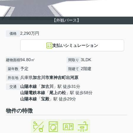
【外観パース】
2,290万円
価格
支払いシミュレーション
94.80㎡
3LDK
建物面積
間取り
予定
2階建
築年数
階建て
兵庫県
加古川市
東神吉町出河原
所在地
山陽本線
「
加古川
」駅 徒歩31分
交通
山陽電鉄本線
「
尾上の松
」駅 徒歩58分
山陽本線
「
宝殿
」駅 徒歩29分
物件の特徴