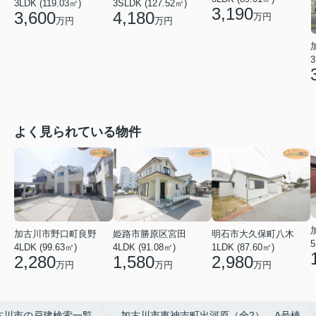
3LDK (119.03㎡)
3SLDK (127.52㎡)
3,190
3,600
4,180
万円
万円
万円
3
よく見られている物件
加古川市野口町良野
姫路市勝原区宮田
明石市大久保町八木
5
4LDK (99.63㎡)
4LDK (91.08㎡)
1LDK (87.60㎡)
2,280
1,580
2,980
万円
万円
万円
古川市の戸建検索一覧
加古川市東神吉町出河原（全2） A号棟