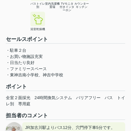
バストイレ
室内洗濯機
TVモニタ
カウンター
別
置場
付きインタ
キッチン
ーホン
浴室乾燥機
セールスポイント
・駐車２台
・お買い物施設充実
・日当たり良好
・ファミリースペース
・東神吉南小学校、神吉中学校
ポイント
全室２面採光
24時間換気システム
バリアフリー
バス
トイ
レ別
専用庭
担当者のコメント
JR加古川駅よりバス12分、穴門停下車5分です。