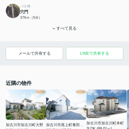
バス停
穴門
376ｍ（5分）
すべて見る
メールで共有する
LINEで共有する
近隣の物件
加古川市加古川町本町
加古川市加古川町大野
加古川市尾上町養田２丁目
3LDK (89.01㎡)