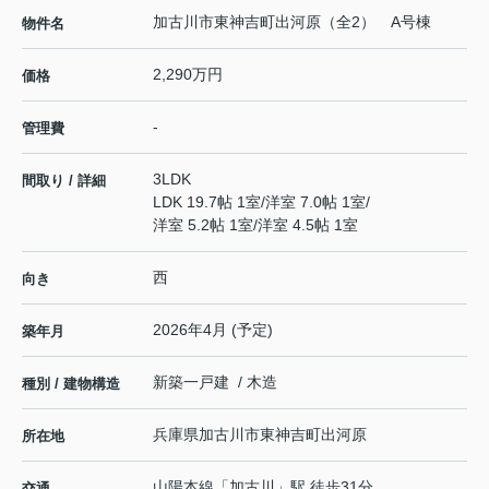
加古川市東神吉町出河原（全2） A号棟
物件名
2,290万円
価格
-
管理費
3LDK
間取り / 詳細
LDK 19.7帖 1室
/
洋室 7.0帖 1室
/
洋室 5.2帖 1室
/
洋室 4.5帖 1室
西
向き
2026年4月 (予定)
築年月
新築一戸建 / 木造
種別 / 建物構造
兵庫県
加古川市
東神吉町出河原
所在地
山陽本線
「
加古川
」駅 徒歩31分
交通