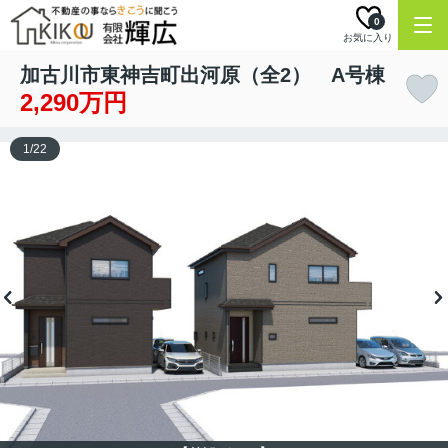
0
お気に入り
加古川市東神吉町出河原（全2） A号棟
2,290万円
1
/
22