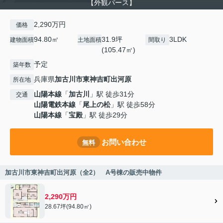
【外観パース】
2,290万円
価格
94.80㎡
31.9坪
3LDK
建物面積
土地面積
間取り
(105.47㎡)
予定
築年数
兵庫県
加古川市
東神吉町出河原
所在地
山陽本線
「
加古川
」駅 徒歩31分
交通
山陽電鉄本線
「
尾上の松
」駅 徒歩58分
山陽本線
「
宝殿
」駅 徒歩29分
お問い合わせ
無料
加古川市東神吉町出河原（全2） A号棟の販売中物件
2,290万円
28.67坪(94.80㎡)