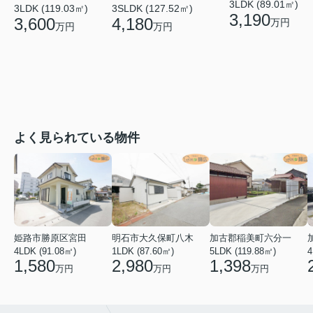
3LDK (89.01㎡)
3LDK (119.03㎡)
3SLDK (127.52㎡)
3,190
3,600
4,180
万円
万円
万円
よく見られている物件
姫路市勝原区宮田
明石市大久保町八木
加古郡稲美町六分一
4LDK (91.08㎡)
1LDK (87.60㎡)
5LDK (119.88㎡)
4
1,580
2,980
1,398
万円
万円
万円