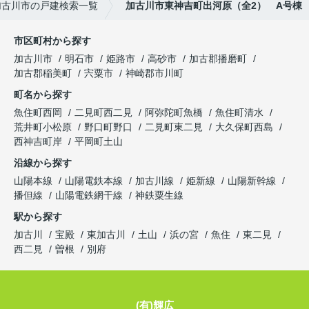
加古川市の戸建検索一覧
加古川市東神吉町出河原（全2） A号棟
市区町村から探す
加古川市
明石市
姫路市
高砂市
加古郡播磨町
加古郡稲美町
宍粟市
神崎郡市川町
町名から探す
魚住町西岡
二見町西二見
阿弥陀町魚橋
魚住町清水
荒井町小松原
野口町野口
二見町東二見
大久保町西島
西神吉町岸
平岡町土山
沿線から探す
山陽本線
山陽電鉄本線
加古川線
姫新線
山陽新幹線
播但線
山陽電鉄網干線
神鉄粟生線
駅から探す
加古川
宝殿
東加古川
土山
浜の宮
魚住
東二見
西二見
曽根
別府
(有)輝広