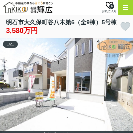
0
お気に入り
明石市大久保町谷八木第6（全9棟）5号棟
3,580万円
1
/
21