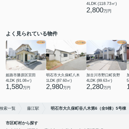
4LDK (118.73㎡)
2,800
万円
よく見られている物件
姫路市勝原区宮田
明石市大久保町八木
加古川市野口町良野
4LDK (91.08㎡)
1LDK (87.60㎡)
4LDK (99.63㎡)
5
1,580
2,980
2,280
万円
万円
万円
検索一覧
藤江駅
明石市大久保町谷八木第6（全9棟）5号棟
市区町村から探す