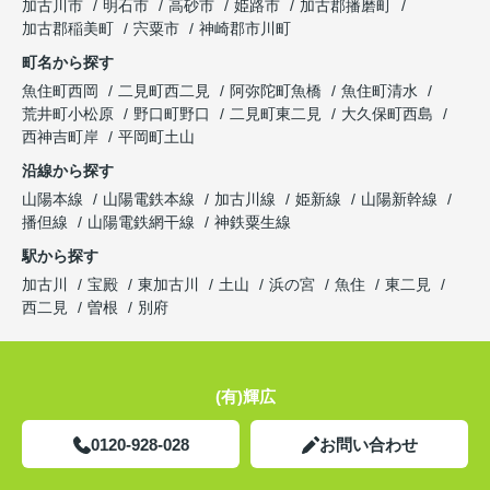
加古川市
明石市
高砂市
姫路市
加古郡播磨町
加古郡稲美町
宍粟市
神崎郡市川町
町名から探す
魚住町西岡
二見町西二見
阿弥陀町魚橋
魚住町清水
荒井町小松原
野口町野口
二見町東二見
大久保町西島
西神吉町岸
平岡町土山
沿線から探す
山陽本線
山陽電鉄本線
加古川線
姫新線
山陽新幹線
播但線
山陽電鉄網干線
神鉄粟生線
駅から探す
加古川
宝殿
東加古川
土山
浜の宮
魚住
東二見
西二見
曽根
別府
(有)輝広
0120-928-028
お問い合わせ