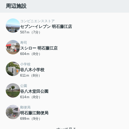
周辺施設
コンビニエンスストア
セブン−イレブン 明石藤江店
507ｍ（7分）
寿司
スシロー 明石藤江店
604ｍ（8分）
小学校
谷八木小学校
611ｍ（8分）
公園
谷八木堂田公園
614ｍ（8分）
郵便局
明石藤江郵便局
699ｍ（9分）