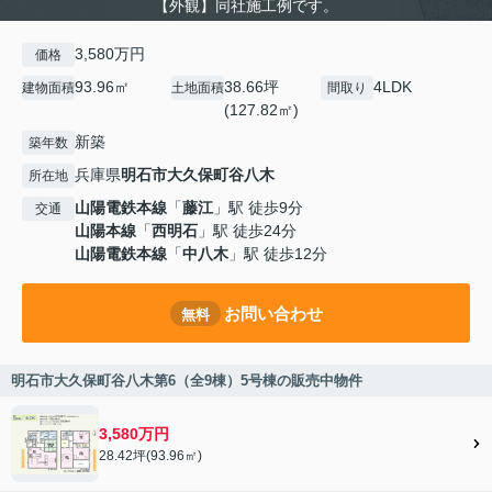
【外観】同社施工例です。
3,580万円
価格
93.96㎡
38.66坪
4LDK
建物面積
土地面積
間取り
(127.82㎡)
新築
築年数
兵庫県
明石市
大久保町谷八木
所在地
山陽電鉄本線
「
藤江
」駅 徒歩9分
交通
山陽本線
「
西明石
」駅 徒歩24分
山陽電鉄本線
「
中八木
」駅 徒歩12分
お問い合わせ
無料
明石市大久保町谷八木第6（全9棟）5号棟の販売中物件
3,580万円
28.42坪(93.96㎡)