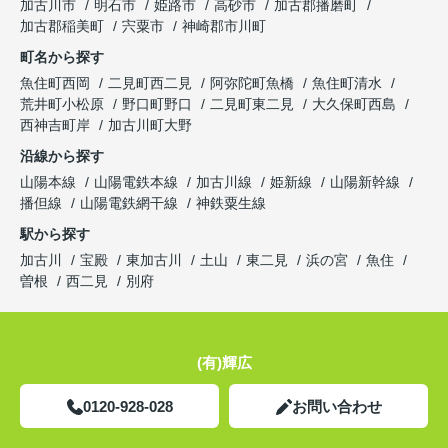
加古川市
明石市
姫路市
高砂市
加古郡播磨町
加古郡稲美町
宍粟市
神崎郡市川町
町名から探す
魚住町西岡
二見町西二見
阿弥陀町魚橋
魚住町清水
荒井町小松原
野口町野口
二見町東二見
大久保町西島
西神吉町岸
加古川町大野
沿線から探す
山陽本線
山陽電鉄本線
加古川線
姫新線
山陽新幹線
播但線
山陽電鉄網干線
神鉄粟生線
駅から探す
加古川
宝殿
東加古川
土山
東二見
浜の宮
魚住
曽根
西二見
別府
(有)輝広
0120-928-028
お問い合わせ