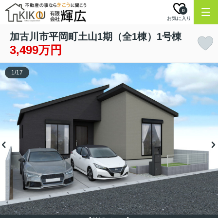
0
お気に入り
加古川市平岡町土山1期（全1棟）1号棟
3,499万円
1
/
17