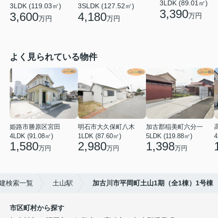
3LDK (89.01㎡)
3LDK (119.03㎡)
3SLDK (127.52㎡)
3,390
3,600
4,180
万円
万円
万円
よく見られている物件
姫路市勝原区宮田
明石市大久保町八木
加古郡稲美町六分一
4LDK (91.08㎡)
1LDK (87.60㎡)
5LDK (119.88㎡)
4
1,580
2,980
1,398
万円
万円
万円
建検索一覧
土山駅
加古川市平岡町土山1期（全1棟）1号棟
市区町村から探す