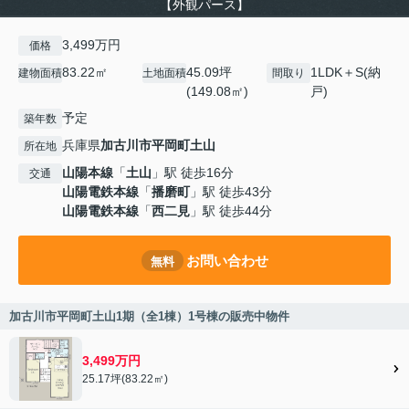
【外観パース】
3,499万円
価格
83.22㎡
45.09坪
1LDK＋S(納
建物面積
土地面積
間取り
(149.08㎡)
戸)
予定
築年数
兵庫県
加古川市
平岡町土山
所在地
山陽本線
「
土山
」駅 徒歩16分
交通
山陽電鉄本線
「
播磨町
」駅 徒歩43分
山陽電鉄本線
「
西二見
」駅 徒歩44分
お問い合わせ
無料
加古川市平岡町土山1期（全1棟）1号棟の販売中物件
3,499万円
25.17坪(83.22㎡)