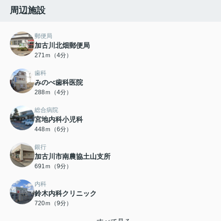
周辺施設
郵便局
加古川北畑郵便局
271ｍ（4分）
歯科
みのべ歯科医院
288ｍ（4分）
総合病院
宮地内科小児科
448ｍ（6分）
銀行
加古川市南農協土山支所
691ｍ（9分）
内科
鈴木内科クリニック
720ｍ（9分）