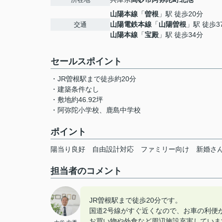
山陽本線
「
曽根
」駅 徒歩20分
山陽電鉄本線
「
山陽曽根
」駅 徒歩3
交通
山陽本線
「
宝殿
」駅 徒歩34分
セールスポイント
・JR曽根駅まで徒歩約20分
・建築条件なし
・敷地約46.92坪
・阿弥陀小学校、鹿島中学校
ポイント
陽当り良好
自由設計対応
ファミリー向け
新婚さ
担当者のコメント
JR曽根駅まで徒歩20分です。
国道2号線がすぐ近くなので、お車の利便
お買い物や外食など周辺施設充実していま