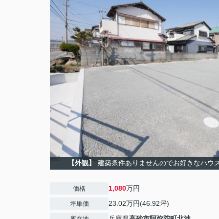
【外観】
建築条件ありませんのでお好きなハウ
1,080
万円
価格
23.02万円(46.92坪)
坪単価
兵庫県
高砂市
阿弥陀町北池
所在地