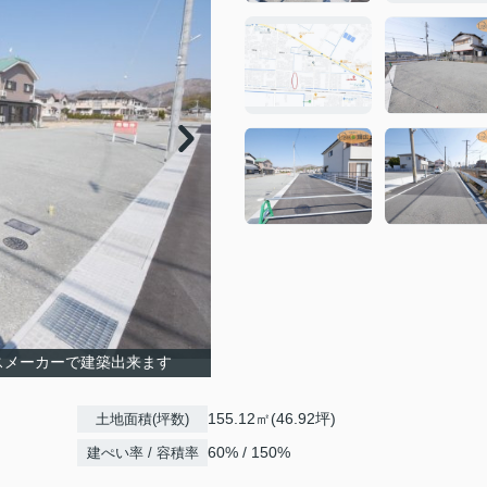
スメーカーで建築出来ます
155.12㎡(46.92坪)
土地面積(坪数)
60% / 150%
建ぺい率 / 容積率