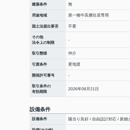
無
建築条件
第一種中高層住居専用
用途地域
不要
国土法届出要否
その他
-
法令上の制限
仲介
取引態様
更地渡
引渡条件
-
開発許可番号
取引条件の
2026年08月21日
有効期限
設備条件
設備条件
陽当り良好 / 自由設計対応 / 新婚さ
設備(その他)