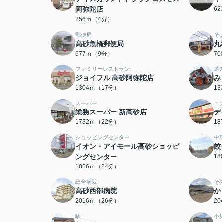
阿弥陀店
6
256ｍ（4分）
郵便局
そ
高砂魚橋郵便局
丸
677ｍ（9分）
7
ファミリーレストラン
焼
ジョイフル 高砂阿弥陀店
み
1304ｍ（17分）
1
スーパー
コ
業務スーパー 新高砂店
デ
1732ｍ（22分）
1
ショッピングセンター
中
イオン・アイモール高砂ショッピ
餃
ングセンター
1
1886ｍ（24分）
総合病院
そ
高砂西部病院
か
2016ｍ（26分）
2
駅
小