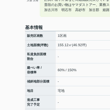
大谷 方秀
普段のお買い物はヤマダストアー、業務ス
加古川市 明石市 高砂市 加古郡 姫路市の
基本情報
1区画
販売区画数
155.12㎡(46.92坪)
土地面積(坪数)
私道負担面積
-
割合
建ぺい率 /
60% / 150%
容積率
-
傾斜地部分面積
宅地
地目
造成工事
-
完了予定