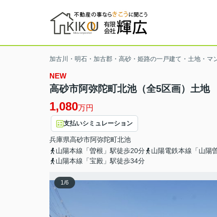
加古川・明石・加古郡・高砂・姫路の一戸建て・土地・マ
NEW
高砂市阿弥陀町北池（全5区画）土地 
1,080
万円
支払いシミュレーション
兵庫県
高砂市
阿弥陀町北池
山陽本線「曽根」駅徒歩20分
山陽電鉄本線「山陽曽
山陽本線「宝殿」駅徒歩34分
1
/
6