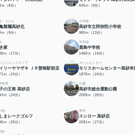
23ｍ（8分）
645ｍ（9分）
ば・うどん
小学校
亀製麺高砂北
高砂市立阿弥陀小学校
08ｍ（9分）
980ｍ（13分）
肉
中学校
き家
鹿島中学校
338ｍ（17分）
1460ｍ（19分）
ンビニエンスストア
ホームセンター
イリーヤマザキ ＪＲ曽根駅前店
モリスホームセンター高砂米
871ｍ（24分）
1878ｍ（24分）
華料理
公園
子の王将 高砂店
高砂市総合運動公園
893ｍ（24分）
2009ｍ（26分）
の他
寿司
しまレークゴルフ
スシロー 高砂店
046ｍ（26分）
2091ｍ（27分）
児科