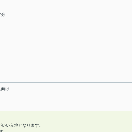
7分
ん向け
がいい立地となります。
す。