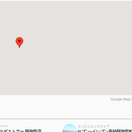
Google Ma
ーパー
コンビニエンスストア
マダストアー 阿弥陀店
セブン−イレブン高砂阿弥陀