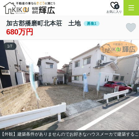
0
お気に入り
加古郡播磨町北本荘 土地
募集1
680万円
1
/
7
【外観】建築条件がありませんのでお好きなハウスメーカで建築するこ