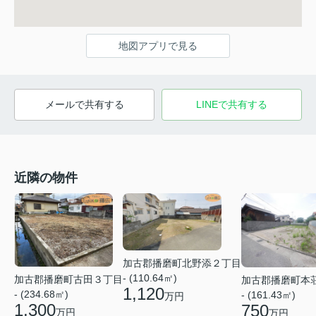
地図アプリで見る
メールで共有する
LINEで共有する
近隣の物件
加古郡播磨町北野添２丁目
- (110.64㎡)
加古郡播磨町古田３丁目
加古郡播磨町本
1,120
- (234.68㎡)
- (161.43㎡)
万円
1,300
750
万円
万円