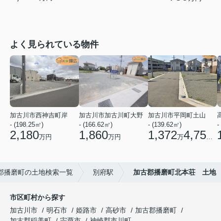
よく見られている物件
加古川市西神吉町岸
加古川市加古川町大野
加古川市平岡町土山
- (198.25㎡)
- (166.62㎡)
- (139.62㎡)
-
2,180
1,860
1,372
4,750
万円
万円
万
円
郡播磨町の土地検索一覧
別府駅
加古郡播磨町北本荘 土地
市区町村から探す
加古川市
明石市
姫路市
高砂市
加古郡播磨町
加古郡稲美町
宍粟市
神崎郡市川町