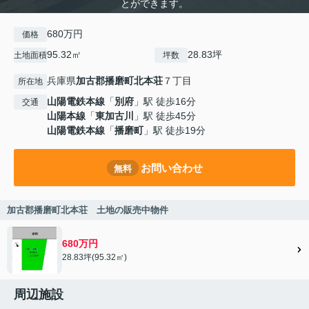
とができます。
680万円
価格
95.32㎡
28.83坪
土地面積
坪数
兵庫県
加古郡播磨町
北本荘
７丁目
所在地
山陽電鉄本線
「
別府
」駅 徒歩16分
交通
山陽本線
「
東加古川
」駅 徒歩45分
山陽電鉄本線
「
播磨町
」駅 徒歩19分
お問い合わせ
無料
加古郡播磨町北本荘 土地の販売中物件
680万円
28.83坪(95.32㎡)
周辺施設