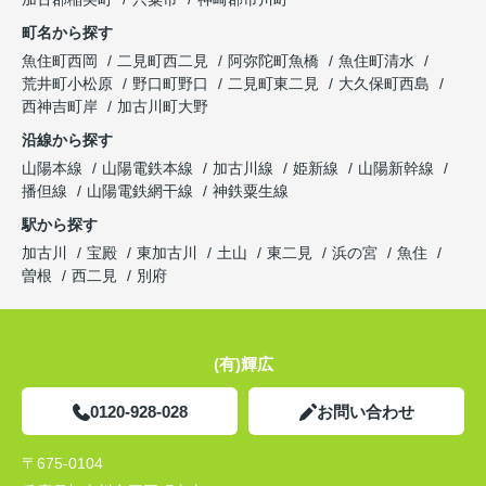
町名から探す
魚住町西岡
二見町西二見
阿弥陀町魚橋
魚住町清水
荒井町小松原
野口町野口
二見町東二見
大久保町西島
西神吉町岸
加古川町大野
沿線から探す
山陽本線
山陽電鉄本線
加古川線
姫新線
山陽新幹線
播但線
山陽電鉄網干線
神鉄粟生線
駅から探す
加古川
宝殿
東加古川
土山
東二見
浜の宮
魚住
曽根
西二見
別府
(有)輝広
0120-928-028
お問い合わせ
〒675-0104