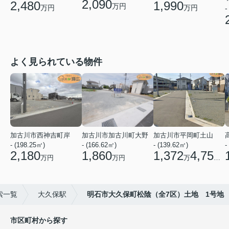
2,090
1,990
2,480
万円
万円
万円
-
よく見られている物件
加古川市西神吉町岸
加古川市加古川町大野
加古川市平岡町土山
- (198.25㎡)
- (166.62㎡)
- (139.62㎡)
-
2,180
1,860
1,372
4,750
万円
万円
万
円
索一覧
大久保駅
明石市大久保町松陰（全7区）土地 1号地
市区町村から探す