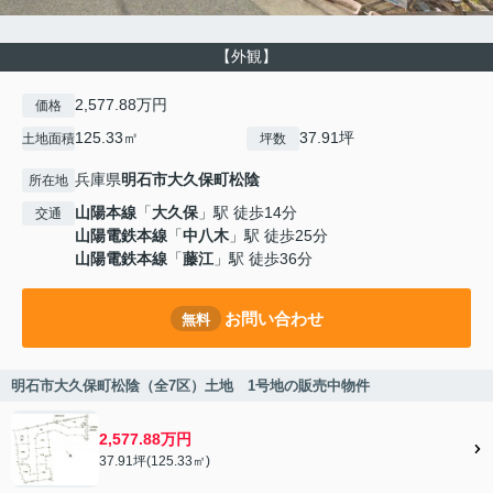
【外観】
2,577.88万円
価格
125.33㎡
37.91坪
土地面積
坪数
兵庫県
明石市
大久保町松陰
所在地
山陽本線
「
大久保
」駅 徒歩14分
交通
山陽電鉄本線
「
中八木
」駅 徒歩25分
山陽電鉄本線
「
藤江
」駅 徒歩36分
お問い合わせ
無料
明石市大久保町松陰（全7区）土地 1号地の販売中物件
2,577.88万円
37.91坪(125.33㎡)