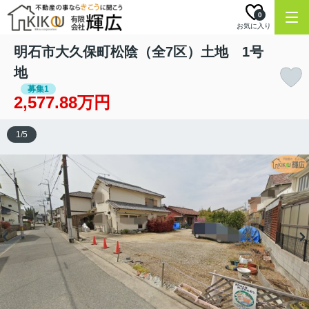
0
お気に入り
明石市大久保町松陰（全7区）土地 1号
地
募集1
2,577.88万円
1
/
5