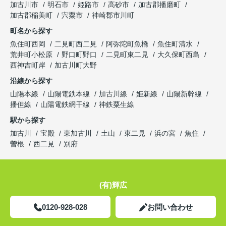
加古川市
明石市
姫路市
高砂市
加古郡播磨町
加古郡稲美町
宍粟市
神崎郡市川町
町名から探す
魚住町西岡
二見町西二見
阿弥陀町魚橋
魚住町清水
荒井町小松原
野口町野口
二見町東二見
大久保町西島
西神吉町岸
加古川町大野
沿線から探す
山陽本線
山陽電鉄本線
加古川線
姫新線
山陽新幹線
播但線
山陽電鉄網干線
神鉄粟生線
駅から探す
加古川
宝殿
東加古川
土山
東二見
浜の宮
魚住
曽根
西二見
別府
(有)輝広
0120-928-028
お問い合わせ