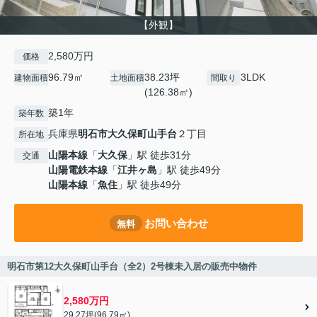
【外観】
2,580万円
価格
96.79㎡
38.23坪
3LDK
建物面積
土地面積
間取り
(126.38㎡)
築1年
築年数
兵庫県
明石市
大久保町山手台
２丁目
所在地
山陽本線
「
大久保
」駅 徒歩31分
交通
山陽電鉄本線
「
江井ヶ島
」駅 徒歩49分
山陽本線
「
魚住
」駅 徒歩49分
お問い合わせ
無料
明石市第12大久保町山手台（全2）2号棟未入居の販売中物件
2,580万円
29.27坪(96.79㎡)