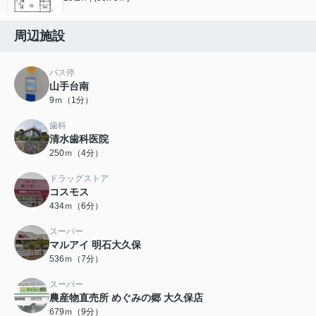
周辺施設
バス停
山手台南
9ｍ（1分）
歯科
清水歯科医院
250ｍ（4分）
ドラッグストア
コスモス
434ｍ（6分）
スーパー
マルアイ 明石大久保
536ｍ（7分）
スーパー
農産物直売所 めぐみの郷 大久保店
679ｍ（9分）