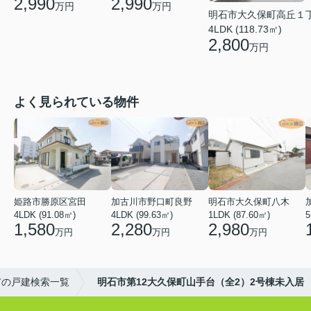
2,990
2,990
万円
万円
明石市大久保町高丘１
4LDK (118.73㎡)
2,800
万円
よく見られている物件
姫路市勝原区宮田
加古川市野口町良野
明石市大久保町八木
4LDK (91.08㎡)
4LDK (99.63㎡)
1LDK (87.60㎡)
5
1,580
2,280
2,980
万円
万円
万円
市の戸建検索一覧
明石市第12大久保町山手台（全2）2号棟未入居