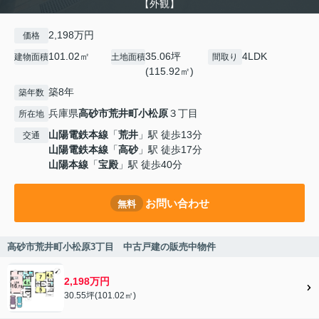
【外観】
2,198万円
価格
101.02㎡
35.06坪
4LDK
建物面積
土地面積
間取り
(115.92㎡)
築8年
築年数
兵庫県
高砂市
荒井町小松原
３丁目
所在地
山陽電鉄本線
「
荒井
」駅 徒歩13分
交通
山陽電鉄本線
「
高砂
」駅 徒歩17分
山陽本線
「
宝殿
」駅 徒歩40分
お問い合わせ
無料
高砂市荒井町小松原3丁目 中古戸建の販売中物件
2,198万円
30.55坪(101.02㎡)