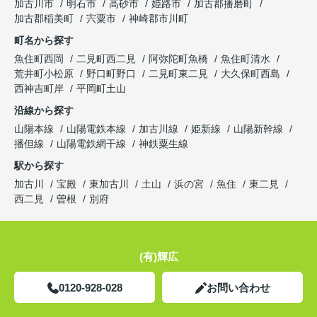
加古川市
明石市
高砂市
姫路市
加古郡播磨町
加古郡稲美町
宍粟市
神崎郡市川町
町名から探す
魚住町西岡
二見町西二見
阿弥陀町魚橋
魚住町清水
荒井町小松原
野口町野口
二見町東二見
大久保町西島
西神吉町岸
平岡町土山
沿線から探す
山陽本線
山陽電鉄本線
加古川線
姫新線
山陽新幹線
播但線
山陽電鉄網干線
神鉄粟生線
駅から探す
加古川
宝殿
東加古川
土山
浜の宮
魚住
東二見
西二見
曽根
別府
(有)輝広
0120-928-028
お問い合わせ