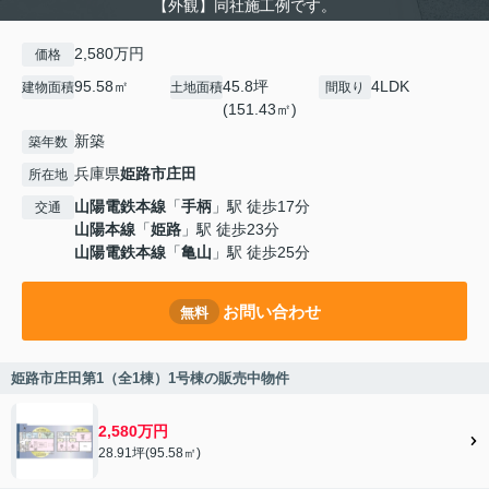
【外観】同社施工例です。
2,580万円
価格
95.58㎡
45.8坪
4LDK
建物面積
土地面積
間取り
(151.43㎡)
新築
築年数
兵庫県
姫路市
庄田
所在地
山陽電鉄本線
「
手柄
」駅 徒歩17分
交通
山陽本線
「
姫路
」駅 徒歩23分
山陽電鉄本線
「
亀山
」駅 徒歩25分
お問い合わせ
無料
姫路市庄田第1（全1棟）1号棟の販売中物件
2,580万円
28.91坪(95.58㎡)