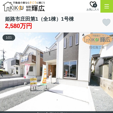
0
お気に入り
姫路市庄田第1（全1棟）1号棟
2,580万円
1
/
21