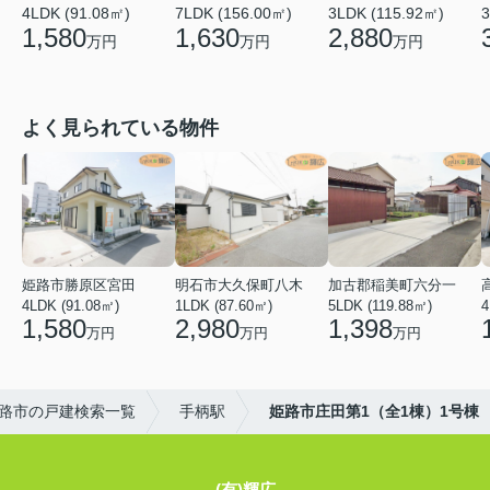
4LDK (91.08㎡)
7LDK (156.00㎡)
3LDK (115.92㎡)
3
1,580
1,630
2,880
万円
万円
万円
よく見られている物件
姫路市勝原区宮田
明石市大久保町八木
加古郡稲美町六分一
4LDK (91.08㎡)
1LDK (87.60㎡)
5LDK (119.88㎡)
4
1,580
2,980
1,398
万円
万円
万円
路市の戸建検索一覧
手柄駅
姫路市庄田第1（全1棟）1号棟
(有)輝広