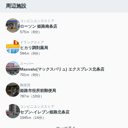
周辺施設
コンビニエンスストア
ローソン 姫路南条店
575ｍ（8分）
ドラッグストア
ヒカリ調剤薬局
594ｍ（8分）
スーパー
Maxvalu(マックスバリュ) エクスプレス北条店
701ｍ（9分）
郵便局
姫路市役所前郵便局
787ｍ（10分）
コンビニエンスストア
セブン-イレブン姫路北条店
1045ｍ（14分）